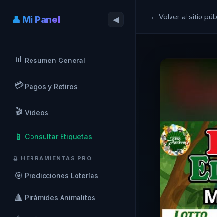
← Volver al sitio púb
👤 Mi Panel
◀
📊
Resumen General
💳
Pagos y Retiros
🎬
Videos
📱
Consultar Etiquetas
🔮 HERRAMIENTAS PRO
🎯
Predicciones Loterías
🔺
Pirámides Animalitos