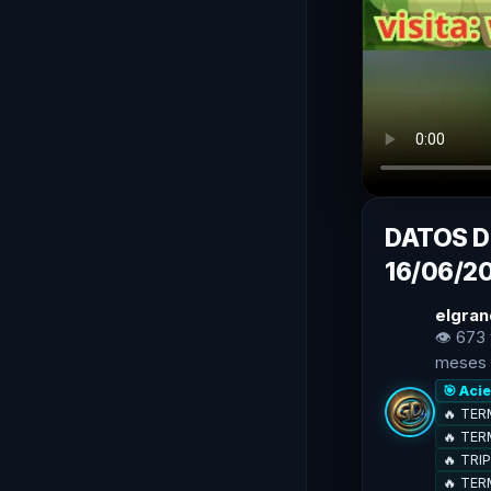
DATOS D
16/06/2
elgran
👁 673 
meses
🎯 Aci
🔥 TERM
🔥 TER
🔥 TRI
🔥 TERM