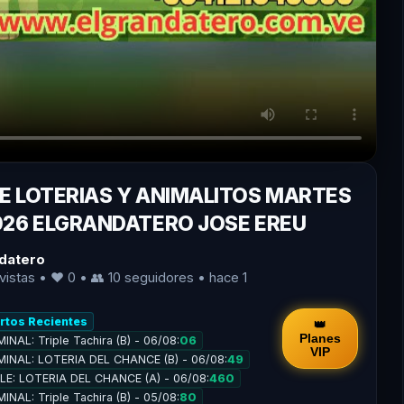
E LOTERIAS Y ANIMALITOS MARTES
026 ELGRANDATERO JOSE EREU
datero
vistas • ❤️ 0 • 👥
10
seguidores • hace 1
ertos Recientes
👑
Planes
INAL: Triple Tachira (B) - 06/08:
06
VIP
MINAL: LOTERIA DEL CHANCE (B) - 06/08:
49
PLE: LOTERIA DEL CHANCE (A) - 06/08:
460
INAL: Triple Tachira (B) - 05/08:
80