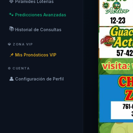
🔷
Pirámides Loterías
🐾
Predicciones Avanzadas
📚
Historial de Consultas
💎 ZONA VIP
📌
Mis Pronósticos VIP
⚙️ CUENTA
👤
Configuración de Perfil