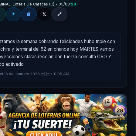
MINAL: Loteria De Caracas (C) - 05/08:
29
✈️
📘
𝕏
🔗
zamos la semana cobrando felicidades hubo triple con 
achira y terminal del 62 en chance hoy MARTES vamos 
yecciones claras recojan con fuerza consulta ORO Y 
o activado
 el 16 de June de 2026  ls 11:05 AM