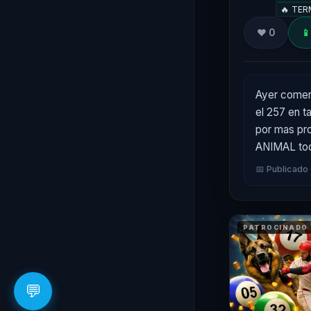
🔥 TER
❤️ 0
📱
Ayer comen
el 257 en t
por mas pro
ANIMAL tod
📅 Publicado
PATROCINADO
💬