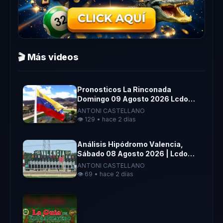
🎬 Más videos
Pronosticos La Rinconada
Domingo 09 Agosto 2026 Lcdo
Antoni Castellano
ANTONI CASTELLANO
👁️ 129 • hace 2 días
Análisis Hipódromo Valencia,
Sábado 08 Agosto 2026 | Lcdo
Antoni Castellano |
ANTONI CASTELLANO
👁️ 69 • hace 2 días