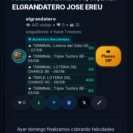
ELGRANDATERO JOSE EREU
elgrandatero
👁 441 vistas • ❤️ 0 • 👥
10
seguidores • hace 1 meses
🎯 Aciertos Recientes
🔥 TERMINAL: Loteria del Zulia (A)
95
- 07/08:
👑
Planes
🔥 TERMINAL: Triple Tachira (B) -
06
VIP
06/08:
🔥 TERMINAL: LOTERIA DEL
49
CHANCE (B) - 06/08:
🔥 TRIPLE: LOTERIA DEL
460
CHANCE (A) - 06/08:
🔥 TERMINAL: Triple Tachira (B) -
80
05/08:
✈️
❤️ 0
📱
📘
𝕏
🔗
Ayer domingo finalizamos cobrando felicidades 