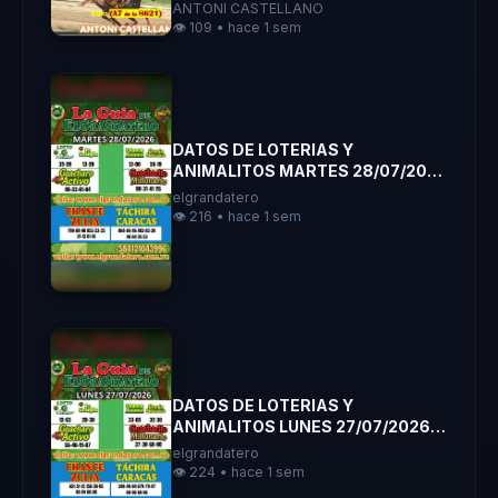
ANTONI CASTELLANO
ANTONI CASTELLANO
👁️ 109 • hace 1 sem
DATOS DE LOTERIAS Y
ANIMALITOS MARTES 28/07/2026
ELGRANDATERO JOSE EREU
elgrandatero
👁️ 216 • hace 1 sem
DATOS DE LOTERIAS Y
ANIMALITOS LUNES 27/07/2026
ELGRANDATERO JOSE EREU
elgrandatero
👁️ 224 • hace 1 sem