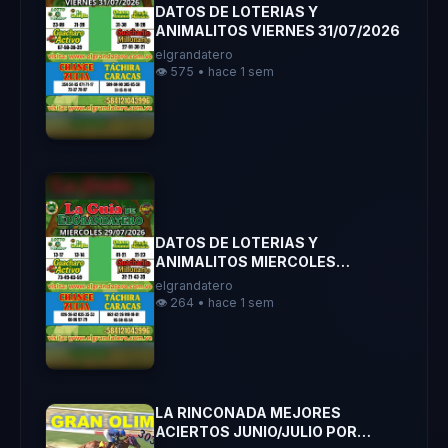
DATOS DE LOTERIAS Y
ANIMALITOS VIERNES 31/07/2026
elgrandatero
👁️ 575 • hace 1 sem
DATOS DE LOTERIAS Y
ANIMALITOS MIERCOLES
29/07/2026 ELGRANDATERO
elgrandatero
JOSE EREU
👁️ 264 • hace 1 sem
LA RINCONADA MEJORES
ACIERTOS JUNIO/JULIO POR