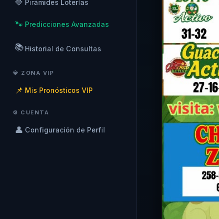
🔷
Pirámides Loterías
🐾
Predicciones Avanzadas
📚
Historial de Consultas
💎 ZONA VIP
📌
Mis Pronósticos VIP
⚙️ CUENTA
👤
Configuración de Perfil