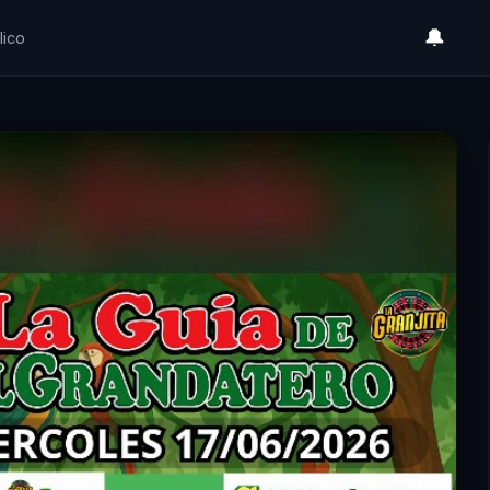
🔔
lico