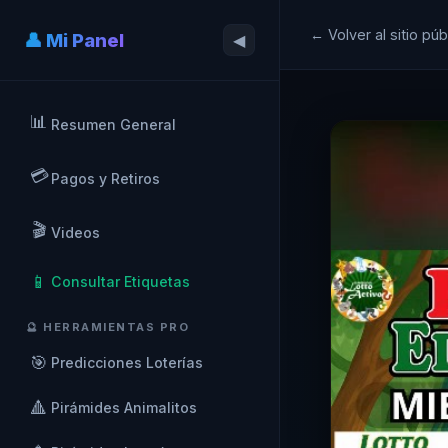
← Volver al sitio púb
👤 Mi Panel
◀
📊
Resumen General
💳
Pagos y Retiros
🎬
Videos
📱
Consultar Etiquetas
🔮 HERRAMIENTAS PRO
🎯
Predicciones Loterías
🔺
Pirámides Animalitos