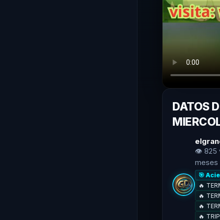
DATOS D
MIERCOL
elgran
👁 825 
meses
🎯 Aci
🔥 TERM
🔥 TERM
🔥 TER
🔥 TRI