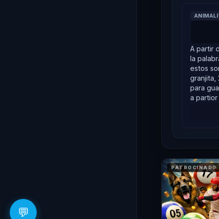
ANIMAL
A partir 
la palabr
estos son
granjita
para gua
a partior
PATROCINADO
💬