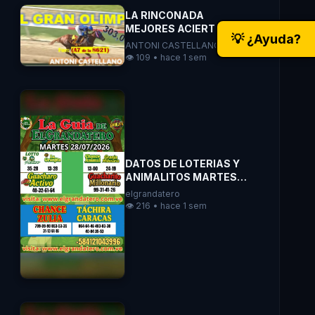
LA RINCONADA
MEJORES ACIERTOS
💡 ¿Ayuda?
JUNIO/JULIO POR
ANTONI CASTELLANO
ANTONI CASTELLANO
👁️ 109 • hace 1 sem
DATOS DE LOTERIAS Y
ANIMALITOS MARTES
28/07/2026
elgrandatero
ELGRANDATERO JOSE
👁️ 216 • hace 1 sem
EREU