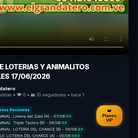
E LOTERIAS Y ANIMALITOS
ES 17/06/2026
datero
vistas • ❤️ 0 • 👥
10
seguidores • hace 1
ertos Recientes
👑
Planes
INAL: Loteria del Zulia (A) - 07/08:
95
VIP
INAL: Triple Tachira (B) - 06/08:
06
MINAL: LOTERIA DEL CHANCE (B) - 06/08:
49
PLE: LOTERIA DEL CHANCE (A) - 06/08:
460