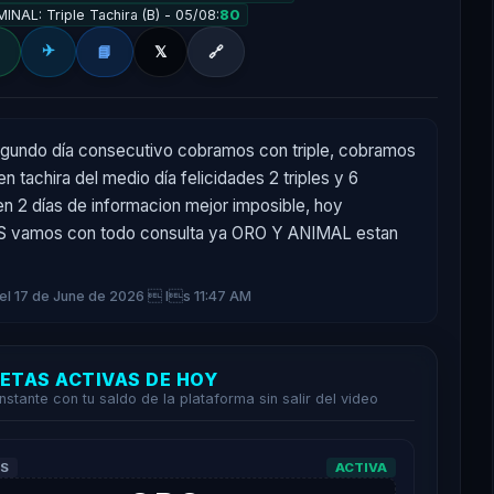
INAL: Triple Tachira (B) - 05/08:
80
✈️
📘
𝕏
🔗
gundo día consecutivo cobramos con triple, cobramos 
n tachira del medio día felicidades 2 triples y 6 
en 2 días de informacion mejor imposible, hoy 
vamos con todo consulta ya ORO Y ANIMAL estan 
 el 17 de June de 2026  ls 11:47 AM
UETAS ACTIVAS DE HOY
instante con tu saldo de la plataforma sin salir del video
AS
ACTIVA