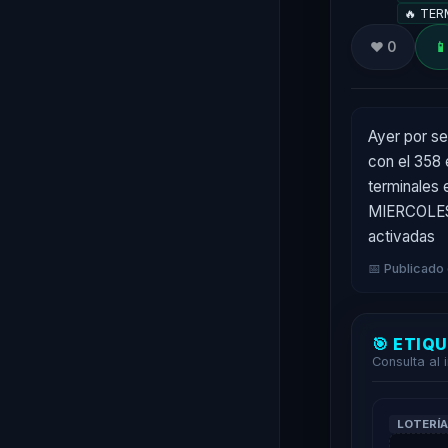
🔥 TERM
❤️ 0
📱
Ayer por se
con el 358 e
terminales 
MIERCOLES 
activadas
📅 Publicado
🎯 ETIQ
Consulta al 
LOTERÍ