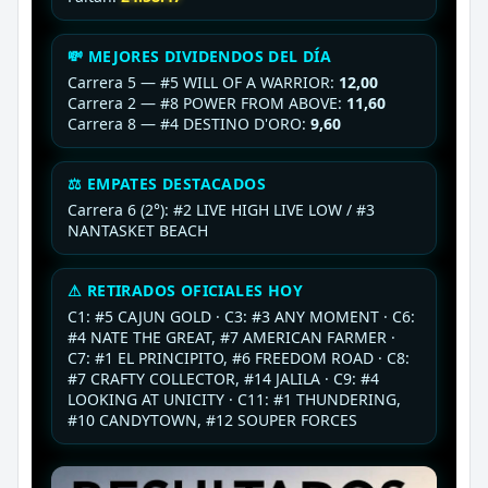
💸 MEJORES DIVIDENDOS DEL DÍA
Carrera 5 — #5 WILL OF A WARRIOR:
12,00
Carrera 2 — #8 POWER FROM ABOVE:
11,60
Carrera 8 — #4 DESTINO D'ORO:
9,60
⚖ EMPATES DESTACADOS
Carrera 6 (2°): #2 LIVE HIGH LIVE LOW / #3
NANTASKET BEACH
⚠ RETIRADOS OFICIALES HOY
C1: #5 CAJUN GOLD · C3: #3 ANY MOMENT · C6:
#4 NATE THE GREAT, #7 AMERICAN FARMER ·
C7: #1 EL PRINCIPITO, #6 FREEDOM ROAD · C8:
#7 CRAFTY COLLECTOR, #14 JALILA · C9: #4
LOOKING AT UNICITY · C11: #1 THUNDERING,
#10 CANDYTOWN, #12 SOUPER FORCES