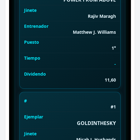
Jinete
Rajiv Maragh
Entrenador
Matthew J. Williams
Puesto
1°
Tiempo
-
Dividendo
11,60
#
#1
Ejemplar
GOLDINTHESKY
Jinete
Micah J. Husbands