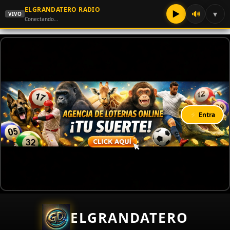
ELGRANDATERO RADIO
▶
🔊
▾
VIVO
Conectando…
⚡ Entra
ELGRANDATERO