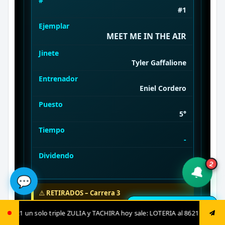
#
#1
Ejemplar
MEET ME IN THE AIR
Jinete
Tyler Gaffalione
Entrenador
Eniel Cordero
Puesto
5°
Tiempo
-
Dividendo
2
-
🔔
💬
⚠️
RETIRADOS – Carrera 3
#3 – ANY MOMENT
🔔 Resultados en vivo
oy sale: LOTERIA al 8621 luego envía ya: ANIMAL al 8621 jugada fija: AN