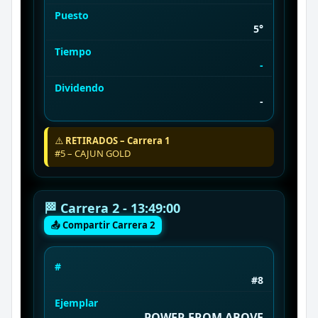
Puesto
5°
Tiempo
-
Dividendo
-
⚠️
RETIRADOS – Carrera 1
#5 – CAJUN GOLD
🏁 Carrera 2 - 13:49:00
📤 Compartir Carrera 2
#
#8
Ejemplar
POWER FROM ABOVE