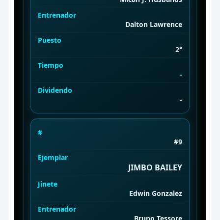
Entrenador
Dalton Lawrence
Puesto
2°
Tiempo
-
Dividendo
-
#
#9
Ejemplar
JIMBO BAILEY
Jinete
Edwin Gonzalez
Entrenador
Bruno Tessore