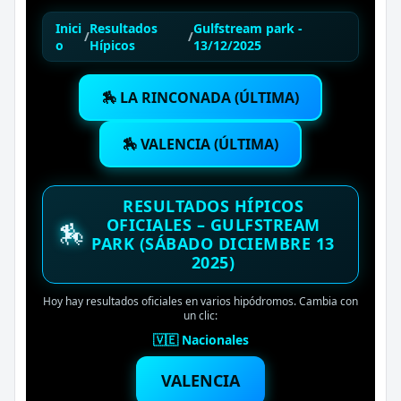
Inici
Resultados
Gulfstream park -
/
/
o
Hípicos
13/12/2025
🏇 LA RINCONADA (ÚLTIMA)
🏇 VALENCIA (ÚLTIMA)
RESULTADOS HÍPICOS
OFICIALES – GULFSTREAM
🏇
PARK (SÁBADO DICIEMBRE 13
2025)
Hoy hay resultados oficiales en varios hipódromos. Cambia con
un clic:
🇻🇪 Nacionales
VALENCIA