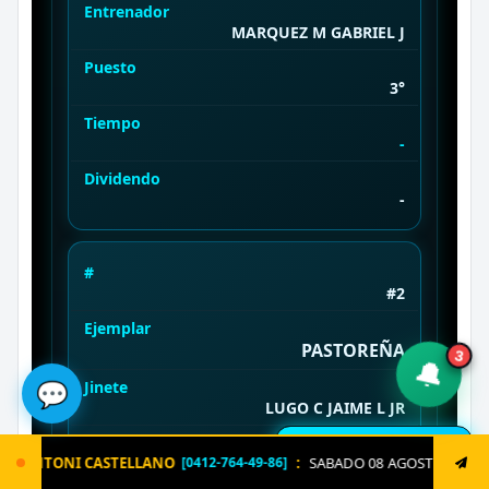
Entrenador
MARQUEZ M GABRIEL J
Puesto
3°
Tiempo
-
Dividendo
-
#
#2
Ejemplar
3
PASTOREÑA
🔔
💬
Jinete
LUGO C JAIME L JR
Entrenador
🔔 Resultados en vivo
:
SABADO 08 AGOSTO. Envía ya: LOTERIA al 8621 un solo triple 
PARILLI TOTA FERNANDO
764-49-86]