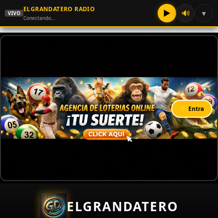
ELGRANDATERO RADIO
▶
🔊
▾
VIVO
Conectando…
⚡ Entra
ELGRANDATERO