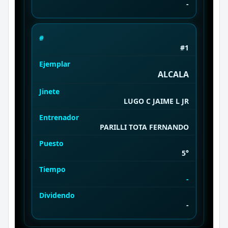
-
#
#1
Ejemplar
ALCALA
Jinete
LUGO C JAIME L JR
Entrenador
PARILLI TOTA FERNANDO
Puesto
5°
Tiempo
-
Dividendo
-