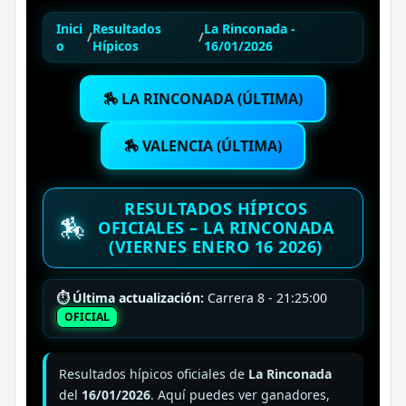
Inici
Resultados
La Rinconada -
/
/
o
Hípicos
16/01/2026
🏇 LA RINCONADA (ÚLTIMA)
🏇 VALENCIA (ÚLTIMA)
RESULTADOS HÍPICOS
🏇
OFICIALES – LA RINCONADA
(VIERNES ENERO 16 2026)
⏱ Última actualización:
Carrera 8 - 21:25:00
OFICIAL
Resultados hípicos oficiales de
La Rinconada
del
16/01/2026
. Aquí puedes ver ganadores,