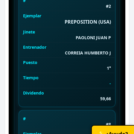
#
#2
Ejemplar
PREPOSITION (USA)
Jinete
PAOLONI JUAN P
Entrenador
CORREIA HUMBERTO J
Puesto
1°
Tiempo
-
Dividendo
59,66
#
#8
💡 ¿Ayuda?
Ejemplar