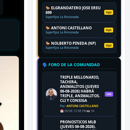
🐎 ELGRANDATERO JOSE EREU
699
FIJO
Superfijos La Rinconada
🐎 ANTONI CASTELLANO
FIJO
Superfijos La Rinconada
🐎 NOLBERTO PINEDA (NP)
FIJO
Superfijos La Rinconada
🗣️ FORO DE LA COMUNIDAD
TRIPLE MILLONARIO,
TACHIRA,
ANIMALITOS (JUEVES
06-08-2026) HABRÁ
VER
TRIPLE, ANIMALITOS.
CLI Y CONSIGA
Por:
ANTONI CASTELLANO
📅 06/08 12:08 PM
👁️ 34
PRONOSTICOS MLB
(JUEVES 06-08-2026).