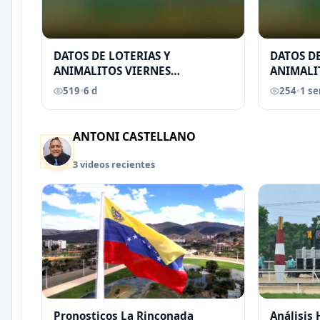
DATOS DE LOTERIAS Y
DATOS DE
ANIMALITOS VIERNES
ANIMALI
31/07/2026
29/07/2
519
•
6 d
254
•
1 s
EREU
ANTONI CASTELLANO
3 videos recientes
Pronosticos La Rinconada
Análisis