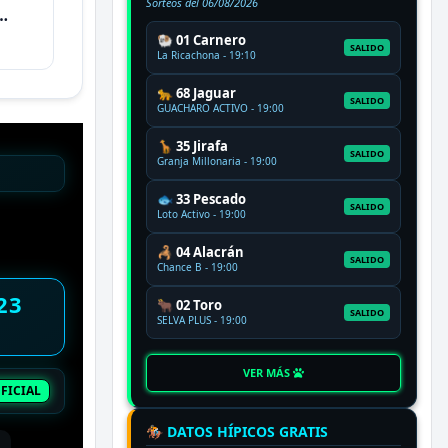
Sorteos del
06/08/2026
🐏 01 Carnero
SALIDO
La Ricachona - 19:10
🐆 68 Jaguar
SALIDO
GUACHARO ACTIVO - 19:00
🦒 35 Jirafa
SALIDO
Granja Millonaria - 19:00
🐟 33 Pescado
SALIDO
Loto Activo - 19:00
🦂 04 Alacrán
SALIDO
Chance B - 19:00
23
🐂 02 Toro
SALIDO
SELVA PLUS - 19:00
VER MÁS
FICIAL
🏇 DATOS HÍPICOS GRATIS