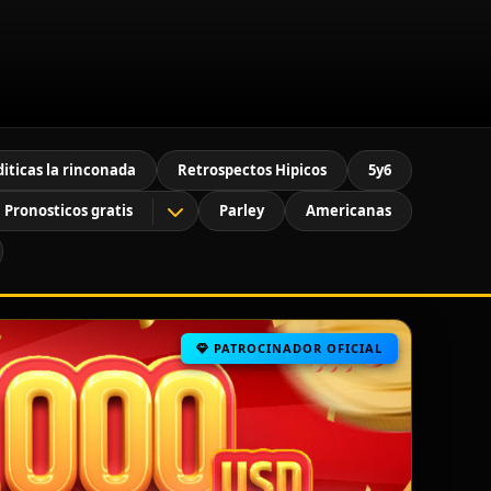
diticas la rinconada
Retrospectos Hipicos
5y6
Pronosticos gratis
Parley
Americanas
PATROCINADOR OFICIAL