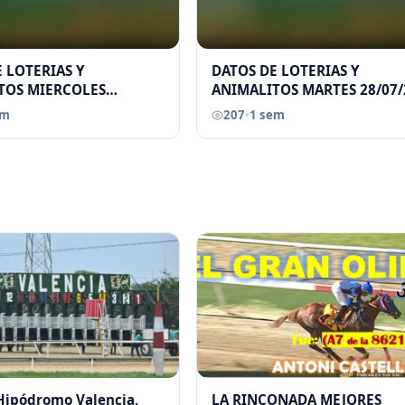
 LOTERIAS Y
DATOS DE LOTERIAS Y
TOS MIERCOLES
ANIMALITOS MARTES 28/07/
026 ELGRANDATERO JOSE
ELGRANDATERO JOSE EREU
em
207
•
1 sem
 Hipódromo Valencia,
LA RINCONADA MEJORES