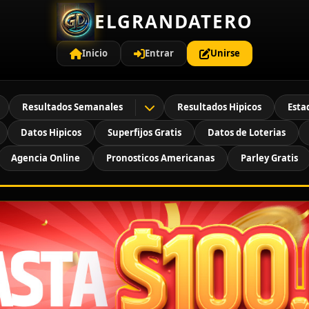
ELGRANDATERO
Inicio
Entrar
Unirse
Resultados Semanales
Resultados Hipicos
Esta
Datos Hipicos
Superfijos Gratis
Datos de Loterias
Agencia Online
Pronosticos Americanas
Parley Gratis