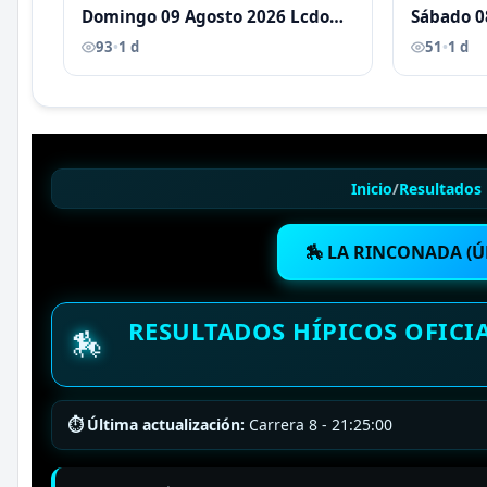
Domingo 09 Agosto 2026 Lcdo
Sábado 0
Antoni Castellano
Antoni C
93
•
1 d
51
•
1 d
Inicio
/
Resultados 
🏇 LA RINCONADA (Ú
RESULTADOS HÍPICOS OFICIA
🏇
⏱ Última actualización:
Carrera 8 - 21:25:00