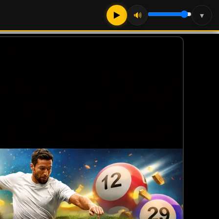
▶
🔊
▾