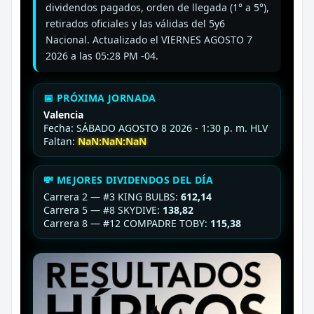
dividendos pagados, orden de llegada (1° a 5°),
retirados oficiales y las válidas del 5y6
Nacional. Actualizado el VIERNES AGOSTO 7
2026 a las 05:28 PM -04.
📅 PRÓXIMA JORNADA
Valencia
Fecha: SÁBADO AGOSTO 8 2026 - 1:30 p. m. HLV
Faltan:
NaN:NaN:NaN
💸 MEJORES DIVIDENDOS DEL DÍA
Carrera 2 — #3 KING BULBS:
612,14
Carrera 5 — #8 SKYDIVE:
138,82
Carrera 8 — #12 COMPADRE TOBY:
115,38