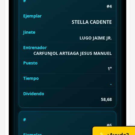
#
#4
Ejemplar
STELLA CADENTE
Jinete
LUGO JAIME JR.
Entrenador
CARFUNJOL ARTEAGA JESUS MANUEL
Puesto
1°
Tiempo
-
Dividendo
58,68
#
#6
💡 ¿Ayuda?
Ejemplar