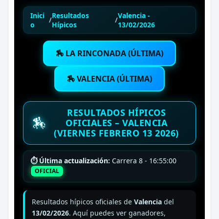
Inici
Resultados
Valencia -
/
/
o
Hípicos
13/02/2026
🏇 LA RINCONADA (ÚLTIMA)
🏇 VALENCIA (ÚLTIMA)
RESULTADOS HÍPICOS
🏇
OFICIALES – VALENCIA
(VIERNES FEBRERO 13 2026)
⏱ Última actualización:
Carrera 8 - 16:55:00
OFICIAL
Resultados hípicos oficiales de
Valencia
del
13/02/2026
. Aquí puedes ver ganadores,