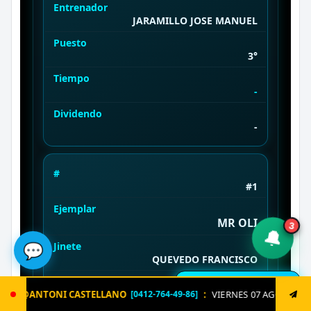
Entrenador
JARAMILLO JOSE MANUEL
Puesto
3°
Tiempo
-
Dividendo
-
#
#1
Ejemplar
3
MR OLI
🔔
💬
Jinete
QUEVEDO FRANCISCO
Entrenador
🔔 Resultados en vivo
:
VIERNES 07 AGOSTO. Envía ya: LOTERIA al 8621 un solo triple
PEREZ PEREZ JUAN CARLOS
764-49-86]