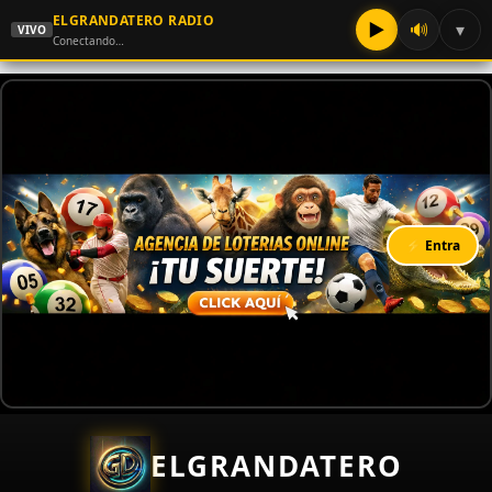
ELGRANDATERO RADIO
▶
🔊
▾
VIVO
Conectando…
⚡ Entra
ELGRANDATERO