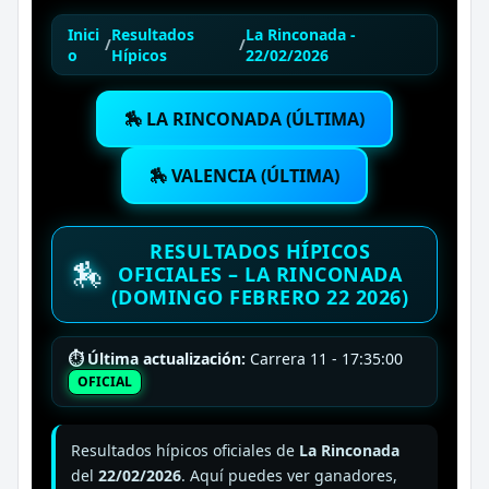
Inici
Resultados
La Rinconada -
/
/
o
Hípicos
22/02/2026
🏇 LA RINCONADA (ÚLTIMA)
🏇 VALENCIA (ÚLTIMA)
RESULTADOS HÍPICOS
🏇
OFICIALES – LA RINCONADA
(DOMINGO FEBRERO 22 2026)
⏱ Última actualización:
Carrera 11 - 17:35:00
OFICIAL
Resultados hípicos oficiales de
La Rinconada
del
22/02/2026
. Aquí puedes ver ganadores,