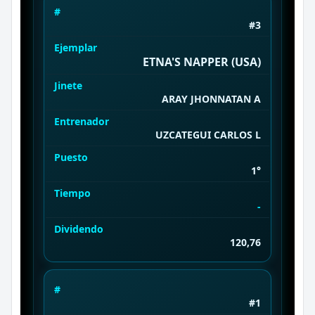
#
#3
Ejemplar
ETNA'S NAPPER (USA)
Jinete
ARAY JHONΝΑΤΑΝ Α
Entrenador
UZCATEGUI CARLOS L
Puesto
1°
Tiempo
-
Dividendo
120,76
#
#1