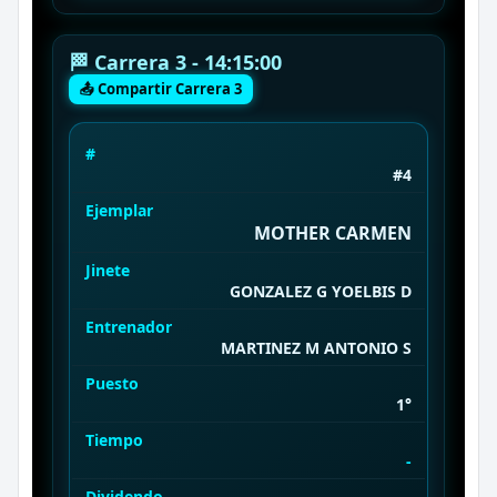
🏁 Carrera 3 - 14:15:00
📤 Compartir Carrera 3
#
#4
Ejemplar
MOTHER CARMEN
Jinete
GONZALEZ G YOELBIS D
Entrenador
MARTINEZ M ANTONIO S
Puesto
1°
Tiempo
-
Dividendo