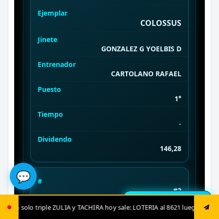
Ejemplar
COLOSSUS
Jinete
GONZALEZ G YOELBIS D
Entrenador
CARTOLANO RAFAEL
Puesto
1°
Tiempo
-
Dividendo
146,28
💬
#
#2
🔔 Resultados en vivo
Ejemplar
 sale: LOTERIA al 8621 luego envía ya: ANIMAL al 8621 jugada fija: ANIMA
JUAN VALDEZ (USA)