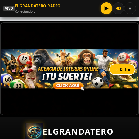
ELGRANDATERO RADIO
▶
🔊
▾
VIVO
Conectando…
⚡ Entra
ELGRANDATERO