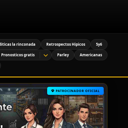
diticas la rinconada
Retrospectos Hipicos
5y6
Pronosticos gratis
Parley
Americanas
PATROCINADOR OFICIAL