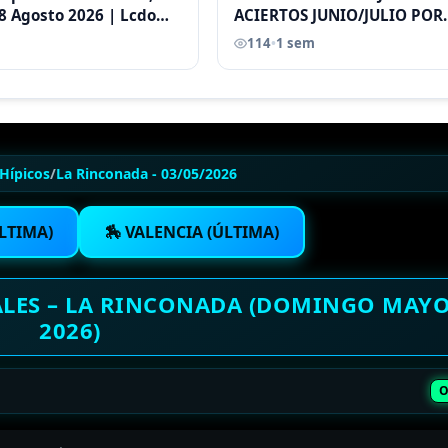
8 Agosto 2026 | Lcdo
ACIERTOS JUNIO/JULIO POR
astellano |
ANTONI CASTELLANO
114
•
1 sem
Hípicos
/
La Rinconada - 03/05/2026
LTIMA)
🏇 VALENCIA (ÚLTIMA)
ALES – LA RINCONADA (DOMINGO MAYO
2026)
O