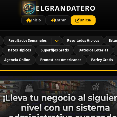
ELGRANDATERO
Inicio
Entrar
Unirse
Resultados Semanales
Resultados Hipicos
Esta
Datos Hipicos
Superfijos Gratis
Datos de Loterias
Agencia Online
Pronosticos Americanas
Parley Gratis