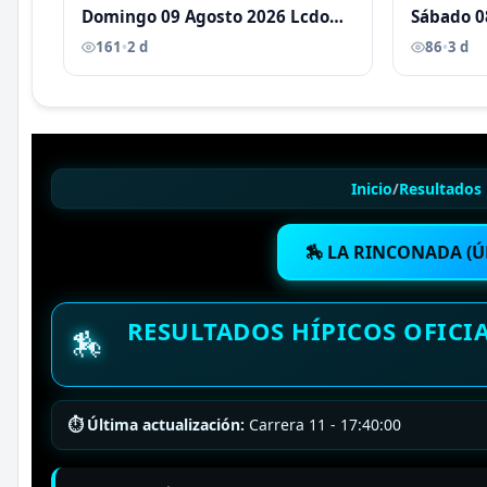
Domingo 09 Agosto 2026 Lcdo
Sábado 0
Antoni Castellano
Antoni C
161
•
2 d
86
•
3 d
Inicio
/
Resultados 
🏇 LA RINCONADA (Ú
RESULTADOS HÍPICOS OFICI
🏇
⏱ Última actualización:
Carrera 11 - 17:40:00