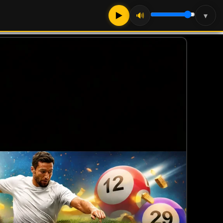
▶
🔊
▾