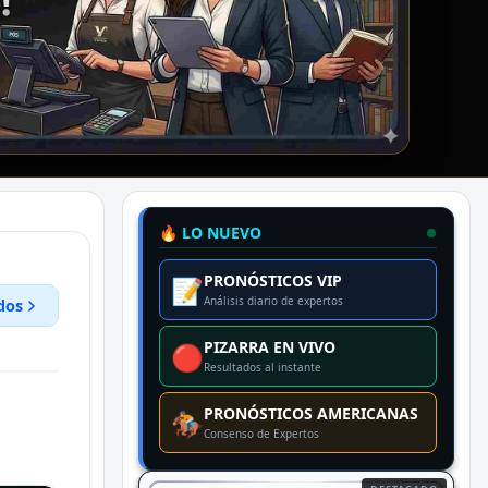
🔥 LO NUEVO
PRONÓSTICOS VIP
📝
Análisis diario de expertos
dos
PIZARRA EN VIVO
🔴
Resultados al instante
PRONÓSTICOS AMERICANAS
🏇
Consenso de Expertos