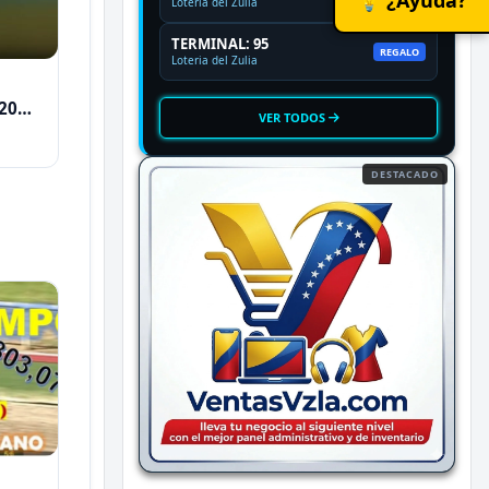
Loteria del Zulia
TERMINAL: 95
REGALO
Loteria del Zulia
2026
VER TODOS
DESTACADO