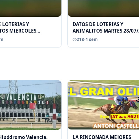
 LOTERIAS Y
DATOS DE LOTERIAS Y
TOS MIERCOLES
ANIMALITOS MARTES 28/07/
026 ELGRANDATERO JOSE
ELGRANDATERO JOSE EREU
em
218
•
1 sem
 Hipódromo Valencia,
LA RINCONADA MEJORES