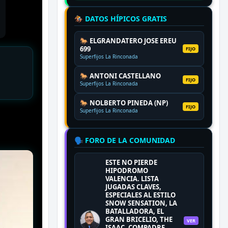
🏇 DATOS HÍPICOS GRATIS
🐎 ELGRANDATERO JOSE EREU
699
FIJO
Superfijos La Rinconada
🐎 ANTONI CASTELLANO
FIJO
Superfijos La Rinconada
🐎 NOLBERTO PINEDA (NP)
FIJO
Superfijos La Rinconada
🗣️ FORO DE LA COMUNIDAD
ESTE NO PIERDE
HIPODROMO
VALENCIA. LISTA
JUGADAS CLAVES,
ESPECIALES AL ESTILO
SNOW SENSATION, LA
BATALLADORA, EL
GRAN BRICELIO, THE
VER
ISAAC, COMPADRE