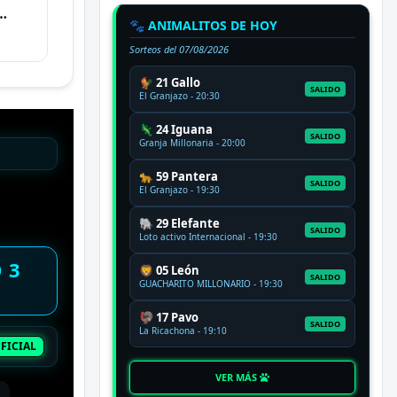
🐾 ANIMALITOS DE HOY
Sorteos del
07/08/2026
🐓 21 Gallo
SALIDO
El Granjazo - 20:30
🦎 24 Iguana
SALIDO
Granja Millonaria - 20:00
🐆 59 Pantera
SALIDO
El Granjazo - 19:30
🐘 29 Elefante
SALIDO
Loto activo Internacional - 19:30
 3
🦁 05 León
SALIDO
GUACHARITO MILLONARIO - 19:30
🦃 17 Pavo
SALIDO
La Ricachona - 19:10
FICIAL
VER MÁS