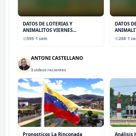
DATOS DE LOTERIAS Y
DATOS DE
ANIMALITOS VIERNES
ANIMALI
31/07/2026
29/07/2
595
•
1 sem
268
•
1 s
EREU
ANTONI CASTELLANO
3 videos recientes
Pronosticos La Rinconada
Análisis