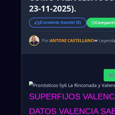
23-11-2025).
Comparti
¡Excelente Aporte! (
0
)
Por:
ANTONI CASTELLANO
👑 Leyend
SO
SUPERFIJOS VALENC
DATOS VALENCIA SAB