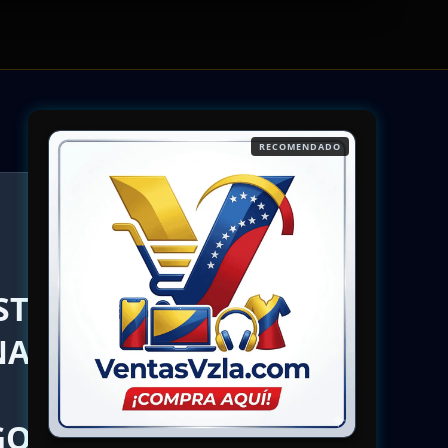
RECOMENDADO
ST
NA,
GO