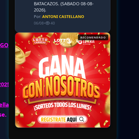
BATACAZOS. (SABADO 08-08-
2026).
Por:
ANTONI CASTELLANO
06/08
•
40
RECOMENDADO
NGO
2025
.
llar:
se.