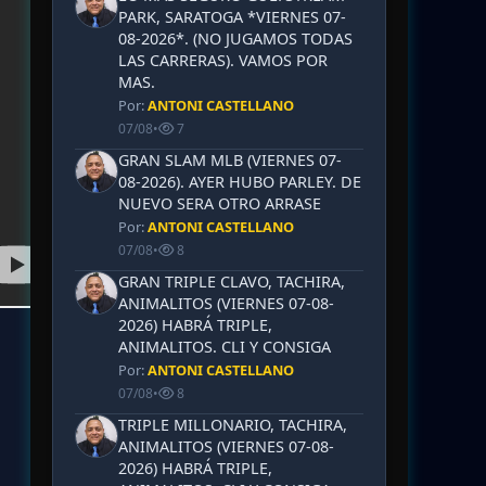
PARK, SARATOGA *VIERNES 07-
08-2026*. (NO JUGAMOS TODAS
LAS CARRERAS). VAMOS POR
MAS.
Por:
ANTONI CASTELLANO
07/08
•
7
GRAN SLAM MLB (VIERNES 07-
08-2026). AYER HUBO PARLEY. DE
NUEVO SERA OTRO ARRASE
Por:
ANTONI CASTELLANO
07/08
•
8
GRAN TRIPLE CLAVO, TACHIRA,
ANIMALITOS (VIERNES 07-08-
2026) HABRÁ TRIPLE,
ANIMALITOS. CLI Y CONSIGA
Por:
ANTONI CASTELLANO
07/08
•
8
TRIPLE MILLONARIO, TACHIRA,
ANIMALITOS (VIERNES 07-08-
2026) HABRÁ TRIPLE,