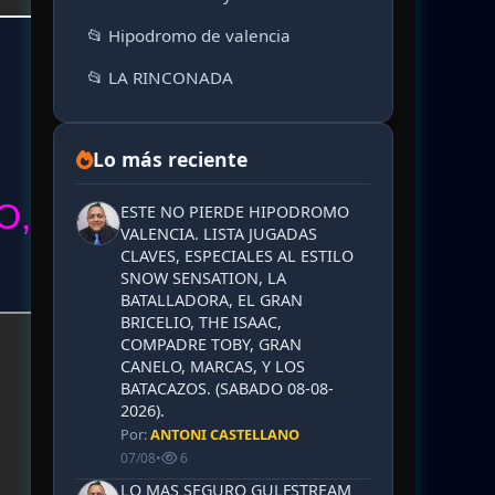
📂 Hipodromo de valencia
📂 LA RINCONADA
Lo más reciente
O,
ESTE NO PIERDE HIPODROMO
VALENCIA. LISTA JUGADAS
CLAVES, ESPECIALES AL ESTILO
SNOW SENSATION, LA
BATALLADORA, EL GRAN
BRICELIO, THE ISAAC,
COMPADRE TOBY, GRAN
CANELO, MARCAS, Y LOS
BATACAZOS. (SABADO 08-08-
2026).
Por:
ANTONI CASTELLANO
07/08
•
6
LO MAS SEGURO GULFSTREAM