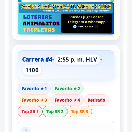
Carrera #4
•
2:55 p. m. HLV
•
1100
Favorito ★1
Favorito ★2
Favorito ★3
Favorito ★4
Retirado
Top SR 1
Top SR 2
Top SR 3
1