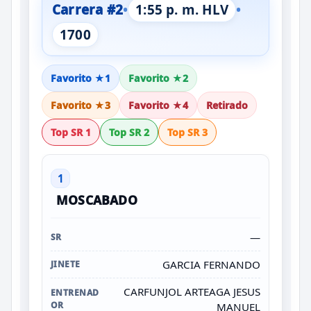
Carrera #2
•
1:55 p. m. HLV
•
1700
Favorito ★1
Favorito ★2
Favorito ★3
Favorito ★4
Retirado
Top SR 1
Top SR 2
Top SR 3
1
MOSCABADO
—
GARCIA FERNANDO
CARFUNJOL ARTEAGA JESUS
MANUEL