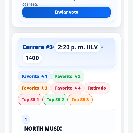
carrera.
Enviar voto
Carrera #3
•
2:20 p. m. HLV
•
1400
Favorito ★1
Favorito ★2
Favorito ★3
Favorito ★4
Retirado
Top SR 1
Top SR 2
Top SR 3
1
NORTH MUSIC