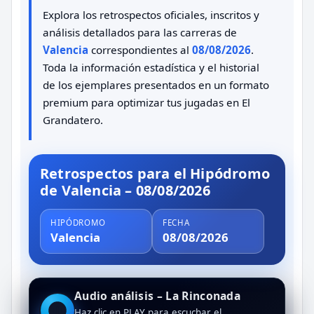
Explora los retrospectos oficiales, inscritos y
análisis detallados para las carreras de
Valencia
correspondientes al
08/08/2026
.
Toda la información estadística y el historial
de los ejemplares presentados en un formato
premium para optimizar tus jugadas en El
Grandatero.
Retrospectos para el Hipódromo
de Valencia – 08/08/2026
HIPÓDROMO
FECHA
Valencia
08/08/2026
Audio análisis – La Rinconada
Haz clic en PLAY para escuchar el