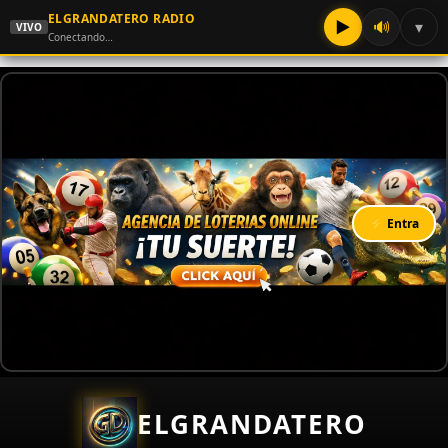
ELGRANDATERO RADIO
▶
🔊
▾
VIVO
Conectando…
⚡ Entra
ELGRANDATERO