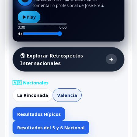
comentario profesional de José Ereú.
▶
Play
0:00
0:00
🔊
🌎 Explorar Retrospectos
→
Internacionales
🇻🇪 Nacionales
La Rinconada
Valencia
Resultados Hípicos
Resultados del 5 y 6 Nacional