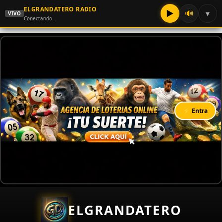
ELGRANDATERO RADIO
▶
🔊
▾
VIVO
Conectando…
⚡ Entra
ELGRANDATERO