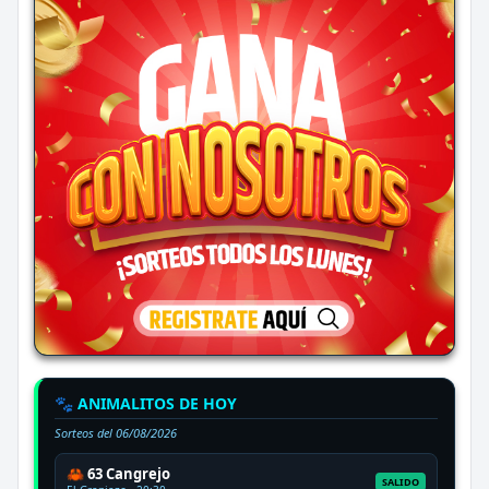
🐾 ANIMALITOS DE HOY
Sorteos del
06/08/2026
🦀 63 Cangrejo
SALIDO