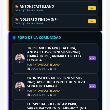
🐎 ANTONI CASTELLANO
FIJO
Superfijos La Rinconada
🐎 NOLBERTO PINEDA (NP)
FIJO
Superfijos La Rinconada
🗣️ FORO DE LA COMUNIDAD
TRIPLE MILLONARIO, TACHIRA,
ANIMALITOS (VIERNES 07-08-2026)
HABRÁ TRIPLE, ANIMALITOS. CLI Y
VER
CONSIGA
Por:
ANTONI CASTELLANO
📅 06/08 12:08 PM
👁️ 43
PRONOSTICOS MLB (VIERNES 07-08-
2026). AYER HUBO PARLEY. DE NUEVO
SERA OTRO ARRASE
VER
Por:
ANTONI CASTELLANO
📅 06/08 12:07 PM
👁️ 35
EL ESPECIAL GULFSTREAM PARK,
SARATOGA *VIERNES 07-08-2026*. (NO