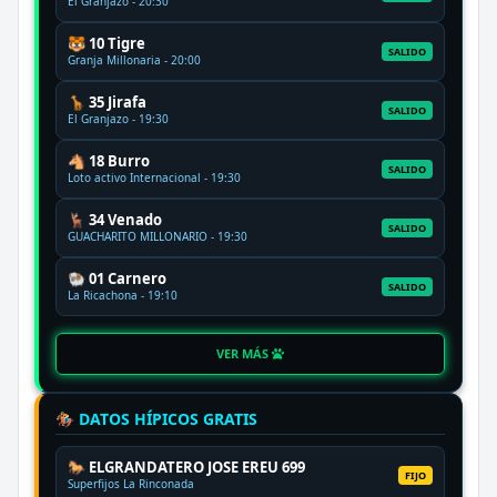
El Granjazo - 20:30
🐯 10 Tigre
SALIDO
Granja Millonaria - 20:00
🦒 35 Jirafa
SALIDO
El Granjazo - 19:30
🐴 18 Burro
SALIDO
Loto activo Internacional - 19:30
🦌 34 Venado
SALIDO
GUACHARITO MILLONARIO - 19:30
🐏 01 Carnero
SALIDO
La Ricachona - 19:10
VER MÁS
🏇 DATOS HÍPICOS GRATIS
🐎 ELGRANDATERO JOSE EREU 699
FIJO
Superfijos La Rinconada