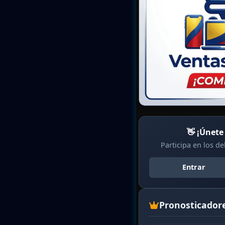
👋 ¡Únete
Participa en los d
Entrar
Pronosticador