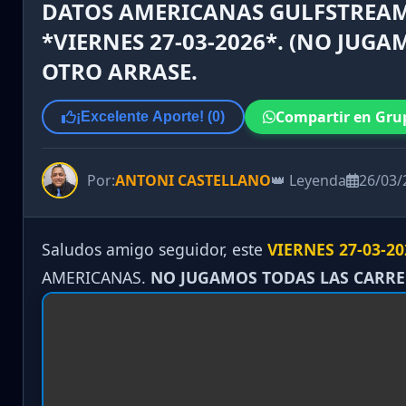
DATOS AMERICANAS GULFSTREAM
*VIERNES 27-03-2026*. (NO JUGA
OTRO ARRASE.
Compartir en Gru
¡Excelente Aporte! (
0
)
Por:
ANTONI CASTELLANO
👑 Leyenda
26/03/
Saludos amigo seguidor, este
VIERNES 27-03-20
AMERICANAS.
NO JUGAMOS TODAS LAS CARR