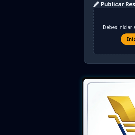
Publicar Re
Debes iniciar 
Ini