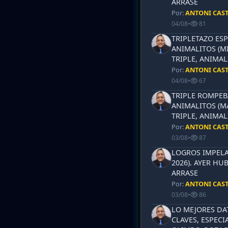
ARRASE
Por:
ANTONI CAS
04/08
•
81
TRIPLETAZO ESP
ANIMALITOS (MI
TRIPLE, ANIMAL
Por:
ANTONI CAS
04/08
•
67
TRIPLE ROMPEB
ANIMALITOS (MA
TRIPLE, ANIMAL
Por:
ANTONI CAS
03/08
•
87
LOGROS IMPELA
2026). AYER HU
ARRASE
Por:
ANTONI CAS
03/08
•
86
LO MEJORES DA
CLAVES, ESPECI