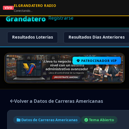
ELGRANDATERO RADIO
🌟 El
VIVO
🏠 Inicio
🔑 Iniciar Sesión
📝
Conectando…
Grandatero
Registrarse
Resultados Loterias
Resultados Dias Anteriores
PATROCINADOR VIP
Volver a Datos de Carreras Americanas
Datos de Carreras Americanas
Tema Abierto