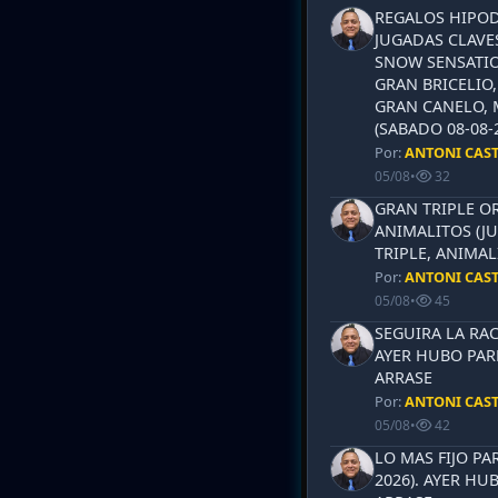
REGALOS HIPOD
JUGADAS CLAVES
SNOW SENSATIO
GRAN BRICELIO,
GRAN CANELO, 
(SABADO 08-08-2
Por:
ANTONI CAS
05/08
•
32
GRAN TRIPLE OR
ANIMALITOS (JU
TRIPLE, ANIMAL
Por:
ANTONI CAS
05/08
•
45
SEGUIRA LA RAC
AYER HUBO PAR
ARRASE
Por:
ANTONI CAS
05/08
•
42
LO MAS FIJO PA
2026). AYER HU