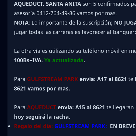
AQUEDUCT, SANTA ANITA
son 5 confirmados par
asesoría 0412-764-49-86 vamos por mas.
NOTA
: Lo importante de la suscripción;
NO JUG
jugar todas las carreras es favorecer al banquer
La otra vía es utilizando su teléfono móvil en m
100Bs+IVA.
Ya actualizada
.
Para
GULFSTREAM PARK
envía: A17 al 8621
te 
8621 vamos por mas.
Para
AQUEDUCT
envía: A15 al
8621
te llegaran
hoy seguirá la racha.
Regalo del día:
GULFSTREAM PARK:
EN BREVE