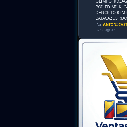
OLIMPO, ROZAG
BOILED MILK, 
DANCE TO REME
BATACAZOS. (DO
Por:
ANTONI CAS
02/08
•
87