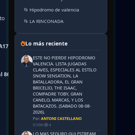
📂 Hipodromo de valencia
to
📂 LA RINCONADA
Lo más reciente
A17 al
ESTE NO PIERDE HIPODROMO
VALENCIA. LISTA JUGADAS
CLAVES, ESPECIALES AL ESTILO
al 8621
SNOW SENSATION, LA
BATALLADORA, EL GRAN
BRICELIO, THE ISAAC,
COMPADRE TOBY, GRAN
CANELO, MARCAS, Y LOS
BATACAZOS. (SABADO 08-08-
2026).
Por:
ANTONI CASTELLANO
07/08
•
4
LO MAS SEGURO GULFSTREAM