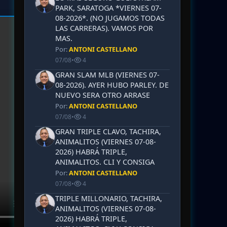
PARK, SARATOGA *VIERNES 07-
08-2026*. (NO JUGAMOS TODAS
LAS CARRERAS). VAMOS POR
MAS.
Por:
ANTONI CASTELLANO
07/08
•
4
GRAN SLAM MLB (VIERNES 07-
08-2026). AYER HUBO PARLEY. DE
NUEVO SERA OTRO ARRASE
Por:
ANTONI CASTELLANO
07/08
•
4
GRAN TRIPLE CLAVO, TACHIRA,
ANIMALITOS (VIERNES 07-08-
2026) HABRÁ TRIPLE,
ANIMALITOS. CLI Y CONSIGA
Por:
ANTONI CASTELLANO
07/08
•
4
TRIPLE MILLONARIO, TACHIRA,
ANIMALITOS (VIERNES 07-08-
2026) HABRÁ TRIPLE,