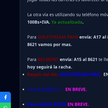
La otra vía es utilizando su teléfono mó
100Bs+IVA.
Ya actualizada
.
Para
GULFSTREAM PARK
envía: A17 al
8621 vamos por mas.
Para
BELMONT
envía: A15 al
8621
te ll
hoy seguirá la racha.
Regalo del día:
GULFSTREAM PARK:
EN
Para AQUEDUCT :
EN BREVE.
Para SANTA ANITA
EN BREVE.