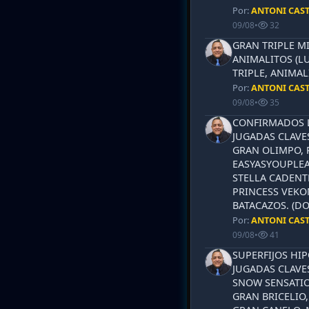
Por:
ANTONI CAS
09/08
•
32
GRAN TRIPLE M
ANIMALITOS (LU
TRIPLE, ANIMAL
Por:
ANTONI CAS
09/08
•
35
CONFIRMADOS L
JUGADAS CLAVES
GRAN OLIMPO, 
EASYASYOUPLEA
STELLA CADENT
PRINCESS VEKO
BATACAZOS. (DO
Por:
ANTONI CAS
09/08
•
41
SUPERFIJOS HI
JUGADAS CLAVES
SNOW SENSATIO
GRAN BRICELIO,