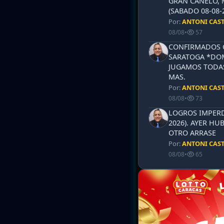
GRAN CANELO, 
(SABADO 08-08-2
Por:
ANTONI CAS
08/08
•
57
CONFIRMADOS 
SARATOGA *DOM
JUGAMOS TODAS
MAS.
Por:
ANTONI CAS
08/08
•
73
LOGROS IMPERD
2026). AYER HU
OTRO ARRASE
Por:
ANTONI CAS
08/08
•
65