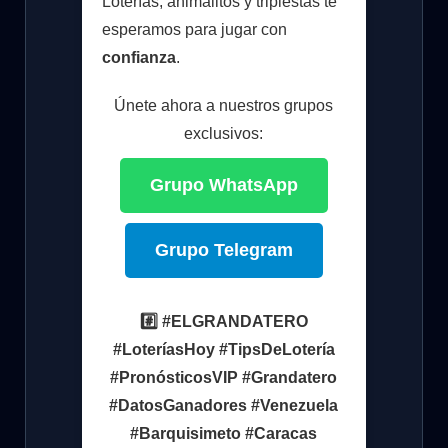
Loterías, animalitos y triplestas te
esperamos para jugar con
confianza
.
Únete ahora a nuestros grupos
exclusivos:
Grupo WhatsApp
Grupo Telegram
#️⃣ #ELGRANDATERO
#LoteríasHoy #TipsDeLotería
#PronósticosVIP #Grandatero
#DatosGanadores #Venezuela
#Barquisimeto #Caracas