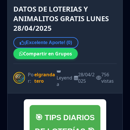
DATOS DE LOTERIAS Y
ANIMALITOS GRATIS LUNES
28/04/2025
¡Excelente Aporte! (
0
)
Compartir en Grupos
👑
Po
elgranda
28/04/2
756
Leyend
r:
tero
025
vistas
a
🎯 TIPS DIARIOS