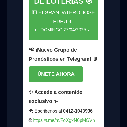
DE LOTERÍAS 🎯
💵 ELGRANDATERO JOSE
EREU 💵
📅 DOMINGO 27/04/2025 📅
📢 ¡Nuevo Grupo de
Pronósticos en Telegram! 📡
ÚNETE AHORA
✨ Accede a contenido
exclusivo ✨
📩 Escríbenos al
0412-1043996
🌐
https://t.me/m/FoXgxN0pMGVh