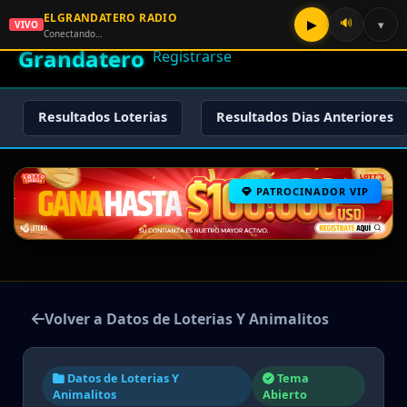
ELGRANDATERO RADIO
🌟 El
🔊
▶
▾
VIVO
🏠 Inicio
🔑 Iniciar Sesión
📝
Conectando…
Grandatero
Registrarse
Resultados Loterias
Resultados Dias Anteriores
PATROCINADOR VIP
Volver a Datos de Loterias Y Animalitos
Datos de Loterias Y
Tema
Animalitos
Abierto