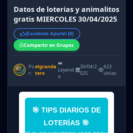
Datos de loterias y animalitos
gratis MIERCOLES 30/04/2025
¡Excelente Aporte! (
0
)
Compartir en Grupos
👑
Po
elgranda
30/04/2
623
Leyend
r:
tero
025
vistas
a
🎯 TIPS DIARIOS DE
LOTERÍAS 🎯