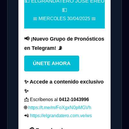
💵 ELGRANDATERO JOSE EREU
💵
📅 MIERCOLES 30/04/2025 📅
📢 ¡Nuevo Grupo de Pronósticos
en Telegram! 📡
ÚNETE AHORA
✨ Accede a contenido exclusivo
✨
📩 Escríbenos al
0412-1043996
🌐
https://t.me/m/FoXgxN0pMGVh
📲
https://elgrandatero.com.ve/ws