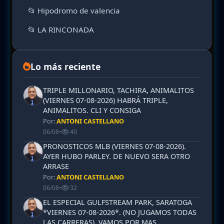
📂 Hipodromo de valencia
📂 LA RINCONADA
Lo más reciente
TRIPLE MILLONARIO, TACHIRA, ANIMALITOS
(VIERNES 07-08-2026) HABRÁ TRIPLE,
ANIMALITOS. CLI Y CONSIGA
Por:
ANTONI CASTELLANO
06/08
•
40
PRONOSTICOS MLB (VIERNES 07-08-2026).
AYER HUBO PARLEY. DE NUEVO SERA OTRO
ARRASE
Por:
ANTONI CASTELLANO
06/08
•
32
EL ESPECIAL GULFSTREAM PARK, SARATOGA
*VIERNES 07-08-2026*. (NO JUGAMOS TODAS
LAS CARRERAS). VAMOS POR MAS.