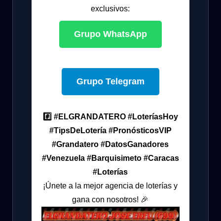
exclusivos:
Grupo WhatsApp
Grupo Telegram
#️⃣ #ELGRANDATERO #LoteríasHoy
#TipsDeLotería #PronósticosVIP
#Grandatero #DatosGanadores
#Venezuela #Barquisimeto #Caracas
#Loterías
¡Únete a la mejor agencia de loterías y
gana con nosotros! 🎉