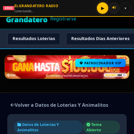
ELGRANDATERO RADIO
🌟 El
🔊
▶
▾
VIVO
🏠 Inicio
🔑 Iniciar Sesión
📝
Conectando…
Grandatero
Registrarse
Resultados Loterias
Resultados Dias Anteriores
PATROCINADOR VIP
Volver a Datos de Loterias Y Animalitos
Datos de Loterias Y
Tema
Animalitos
Abierto