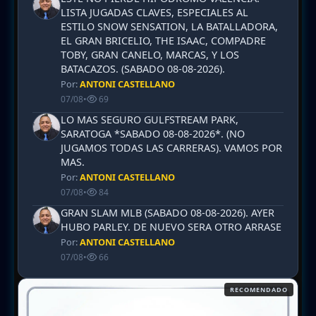
LISTA JUGADAS CLAVES, ESPECIALES AL
ESTILO SNOW SENSATION, LA BATALLADORA,
EL GRAN BRICELIO, THE ISAAC, COMPADRE
TOBY, GRAN CANELO, MARCAS, Y LOS
BATACAZOS. (SABADO 08-08-2026).
Por:
ANTONI CASTELLANO
07/08
•
69
LO MAS SEGURO GULFSTREAM PARK,
SARATOGA *SABADO 08-08-2026*. (NO
JUGAMOS TODAS LAS CARRERAS). VAMOS POR
MAS.
Por:
ANTONI CASTELLANO
07/08
•
84
GRAN SLAM MLB (SABADO 08-08-2026). AYER
HUBO PARLEY. DE NUEVO SERA OTRO ARRASE
Por:
ANTONI CASTELLANO
07/08
•
66
RECOMENDADO