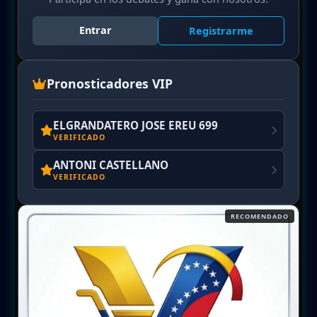
Entrar
Registrarme
Pronosticadores VIP
ELGRANDATERO JOSE EREU 699
VERIFICADO
ANTONI CASTELLANO
VERIFICADO
RECOMENDADO