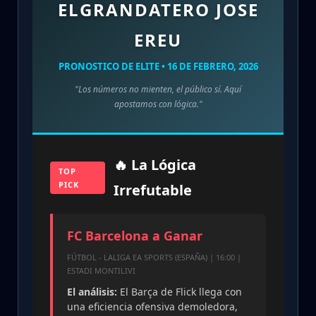
ELGRANDATERO JOSE
EREU
PRONOSTICO DE ELITE • 16 DE FEBRERO, 2026
"Los números no mienten, el público sí. Aquí
apostamos con lógica."
🔥 La Lógica
TOP
PICK
Irrefutable
FC Barcelona a Ganar
FÚTBOL - LALIGA EA SPORTS (ESPAÑA) | 16:00 |
ESTADI MONTILIVI
El análisis:
El Barça de Flick llega con
una eficiencia ofensiva demoledora,