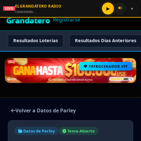
ELGRANDATERO RADIO
🌟 El
🔊
▶
▾
VIVO
🏠 Inicio
🔑 Iniciar Sesión
📝
Conectando…
Grandatero
Registrarse
Resultados Loterias
Resultados Dias Anteriores
PATROCINADOR VIP
Volver a Datos de Parley
Datos de Parley
Tema Abierto