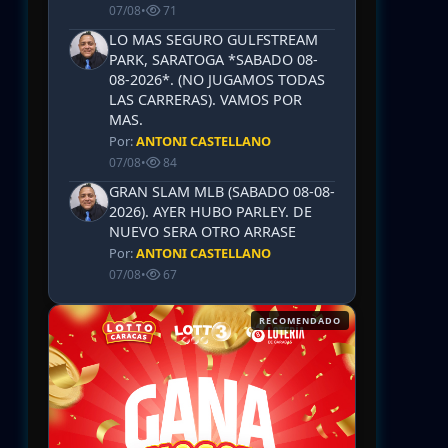
07/08
•
71
LO MAS SEGURO GULFSTREAM
PARK, SARATOGA *SABADO 08-
08-2026*. (NO JUGAMOS TODAS
LAS CARRERAS). VAMOS POR
MAS.
Por:
ANTONI CASTELLANO
07/08
•
84
GRAN SLAM MLB (SABADO 08-08-
2026). AYER HUBO PARLEY. DE
NUEVO SERA OTRO ARRASE
Por:
ANTONI CASTELLANO
07/08
•
67
RECOMENDADO