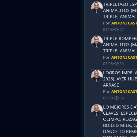
TRIPLETAZO ESP
ANIMALITOS (MI
TRIPLE, ANIMAL
Por:
ANTONI CAS
04/08
•
72
TRIPLE ROMPEB
ANIMALITOS (MA
TRIPLE, ANIMAL
Por:
ANTONI CAS
03/08
•
89
LOGROS IMPELA
2026). AYER HU
ARRASE
Por:
ANTONI CAS
03/08
•
89
LO MEJORES DA
CLAVES, ESPECI
OLIMPO, ROZAG
BOILED MILK, 
DANCE TO REME