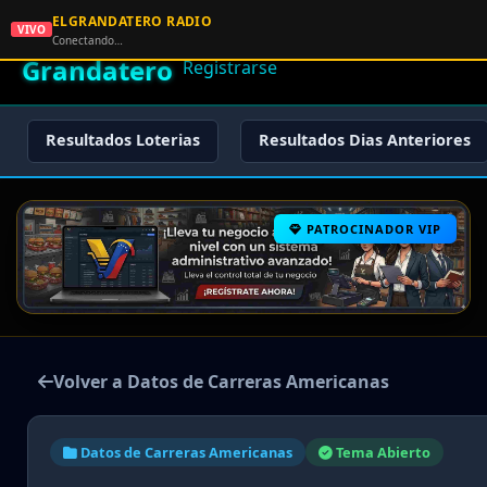
ELGRANDATERO RADIO
🌟 El
VIVO
🏠 Inicio
🔑 Iniciar Sesión
📝
Conectando…
Grandatero
Registrarse
Resultados Loterias
Resultados Dias Anteriores
PATROCINADOR VIP
Volver a Datos de Carreras Americanas
Datos de Carreras Americanas
Tema Abierto