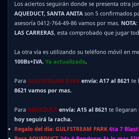
Los aciertos seguirán donde se presenta otra j
AQUEDUCT, SANTA ANITA
son 5 confirmados par
asesoría 0412-764-49-86 vamos por mas.
NOTA
:
LAS CARRERAS
, esta comprobado que jugar tod
La otra vía es utilizando su teléfono móvil en m
100Bs+IVA.
Ya actualizada
.
Para
GULFSTREAM PARK
envía: A17 al 8621
te 
8621 vamos por mas.
Para
AQUEDUCT
envía: A15 al
8621
te llegaran
hoy seguirá la racha.
Regalo del día:
GULFSTREAM PARK
6ta 7 Blas
Para AQUEDUCT
2da 6 Bendoog: Es lo mas FIJO