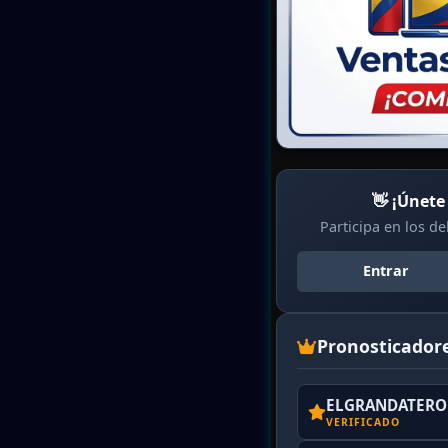
👋 ¡Únete
Participa en los d
Entrar
Pronosticador
ELGRANDATERO 
VERIFICADO