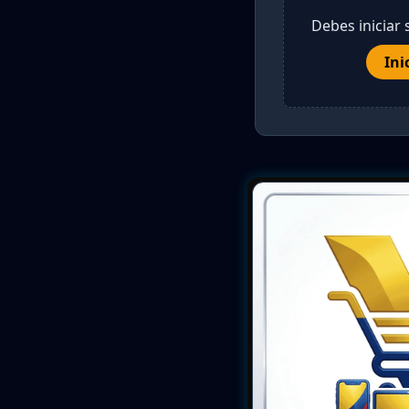
Debes iniciar 
Ini