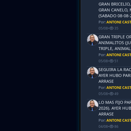
GRAN BRICELIO,
GRAN CANELO, 
(SABADO 08-08-2
Por:
ANTONI CAS
05/08
•
35
GRAN TRIPLE OR
ANIMALITOS (JU
TRIPLE, ANIMAL
Por:
ANTONI CAS
05/08
•
51
SEGUIRA LA RAC
AYER HUBO PAR
ARRASE
Por:
ANTONI CAS
05/08
•
49
LO MAS FIJO PA
2026). AYER HU
ARRASE
Por:
ANTONI CAS
04/08
•
86