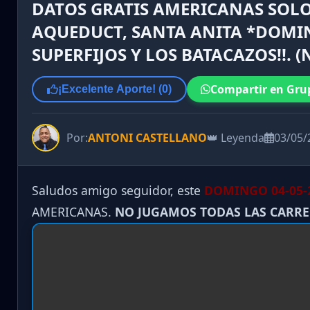
DATOS GRATIS AMERICANAS SOLO
AQUEDUCT, SANTA ANITA *DOMING
SUPERFIJOS Y LOS BATACAZOS!!.
Compartir en Gru
¡Excelente Aporte! (
0
)
Por:
ANTONI CASTELLANO
👑 Leyenda
03/05/
Saludos amigo seguidor, este
DOMINGO 04-05-
AMERICANAS.
NO JUGAMOS TODAS LAS CARR