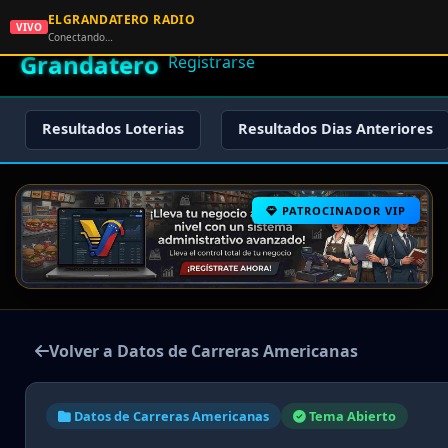
ELGRANDATERO RADIO
🌟 El
VIVO
🏠 Inicio
🔑 Iniciar Sesión
📝
Conectando…
Grandatero
Registrarse
Resultados Loterias
Resultados Dias Anteriores
PATROCINADOR VIP
Volver a Datos de Carreras Americanas
Datos de Carreras Americanas
Tema Abierto