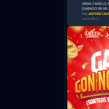
GRAN CANELO, 
(SABADO 08-08-2
Por:
ANTONI CAS
06/08
•
65