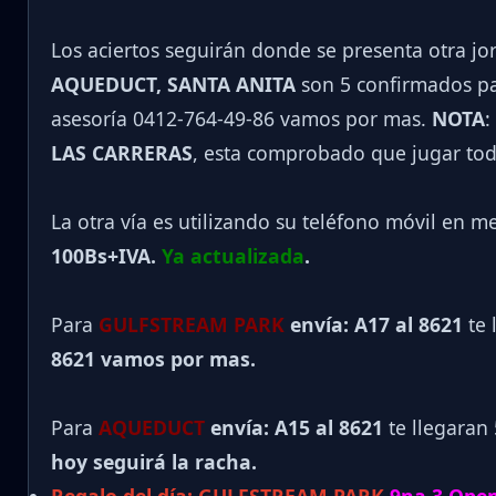
Los aciertos seguirán donde se presenta otra j
AQUEDUCT, SANTA ANITA
son 5 confirmados par
asesoría 0412-764-49-86 vamos por mas.
NOTA
:
LAS CARRERAS
, esta comprobado que jugar tod
La otra vía es utilizando su teléfono móvil en m
100Bs+IVA.
Ya actualizada
.
Para
GULFSTREAM PARK
envía: A17 al 8621
te 
8621 vamos por mas.
Para
AQUEDUCT
envía: A15 al
8621
te llegaran
hoy seguirá la racha.