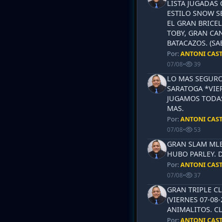
LISTA JUGADAS 
ESTILO SNOW S
EL GRAN BRICEL
TOBY, GRAN CAN
BATACAZOS. (SA
Por:
ANTONI CAS
07/08
•
39
LO MAS SEGURO
SARATOGA *VIER
JUGAMOS TODAS
MAS.
Por:
ANTONI CAS
07/08
•
53
GRAN SLAM MLB 
HUBO PARLEY. 
Por:
ANTONI CAS
07/08
•
37
GRAN TRIPLE CL
(VIERNES 07-08-
ANIMALITOS. CL
Por:
ANTONI CAS