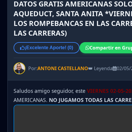
DATOS GRATIS AMERICANAS SOLO
AQUEDUCT, SANTA ANITA *VIERNES
LOS ROMPEBANCAS EN LAS CARRE
LAS CARRERAS)
Compartir en Gru
¡Excelente Aporte! (
0
)
Por:
ANTONI CASTELLANO
👑 Leyenda
02/05/
Saludos amigo seguidor, este
VIERNES 02-05-20
AMERICANAS.
NO JUGAMOS TODAS LAS CARR