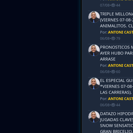
07/08
•
44
TRIPLE MILLON
(VIERNES 07-08-
ANIMALITOS. CL
Por:
ANTONI CAS
06/08
•
79
PRONOSTICOS ML
AYER HUBO PAR
ARRASE
Por:
ANTONI CAS
06/08
•
60
EL ESPECIAL G
*VIERNES 07-08
LAS CARRERAS)
Por:
ANTONI CAS
06/08
•
44
DATAZO HIPODR
JUGADAS CLAVES
SNOW SENSATIO
GRAN BRICELIO,