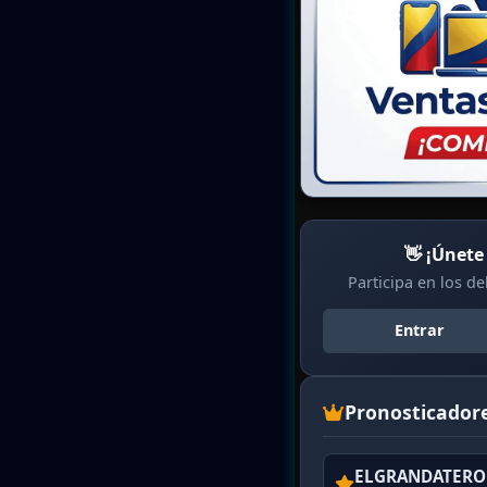
👋 ¡Únete
Participa en los d
Entrar
Pronosticador
ELGRANDATERO 