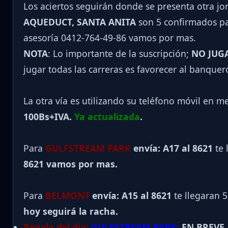
Los aciertos seguirán donde se presenta otra j
AQUEDUCT, SANTA ANITA
son 5 confirmados par
asesoría 0412-764-49-86 vamos por mas.
NOTA
: Lo importante de la suscripción;
NO JUG
jugar todas las carreras es favorecer al banquer
La otra vía es utilizando su teléfono móvil en m
100Bs+IVA.
Ya actualizada
.
Para
GULFSTREAM PARK
envía: A17 al 8621
te 
8621 vamos por mas.
Para
BELMONT
envía: A15 al
8621
te llegaran 
hoy seguirá la racha.
Regalo del día:
GULFSTREAM PARK:
EN BREVE