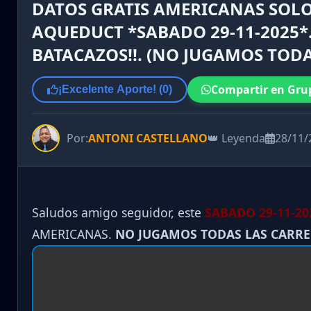
DATOS GRATIS AMERICANAS SOLO
AQUEDUCT *SABADO 29-11-2025*. 
BATACAZOS!!. (NO JUGAMOS TODA
Compartir en Gru
¡Excelente Aporte! (
0
)
Por:
ANTONI CASTELLANO
👑 Leyenda
28/11/
Saludos amigo seguidor, este
SABADO 29-11
-20
AMERICANAS.
NO JUGAMOS TODAS LAS CARR