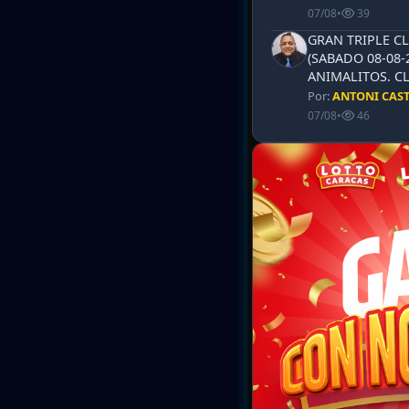
07/08
•
39
GRAN TRIPLE CL
(SABADO 08-08-
ANIMALITOS. CL
Por:
ANTONI CAS
07/08
•
46