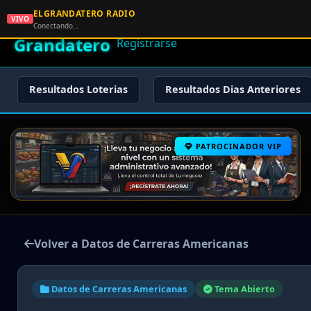
ELGRANDATERO RADIO
🌟 El
VIVO
🏠 Inicio
🔑 Iniciar Sesión
📝
Conectando…
Grandatero
Registrarse
Resultados Loterias
Resultados Dias Anteriores
PATROCINADOR VIP
Volver a Datos de Carreras Americanas
Datos de Carreras Americanas
Tema Abierto