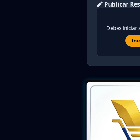
Publicar Re
Debes iniciar 
Ini