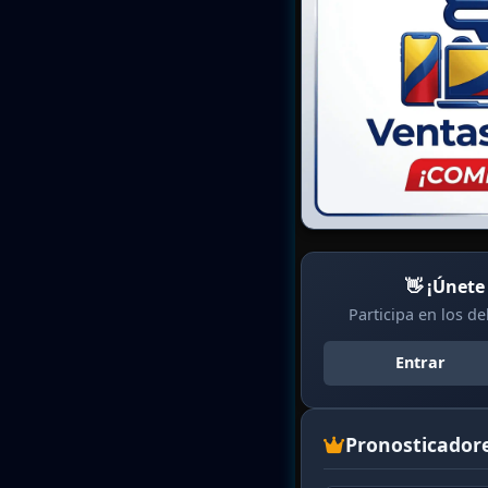
👋 ¡Únete
Participa en los d
Entrar
Pronosticador