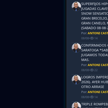
SUPERFIJOS HI
JUGADAS CLAVES
SNOW SENSATIO
GRAN BRICELIO,
GRAN CANELO, 
(SABADO 08-08-2
Por:
ANTONI CAS
08/08
•
14
CONFIRMADOS 
SARATOGA *SABA
JUGAMOS TODAS
MAS.
Por:
ANTONI CAS
08/08
•
22
LOGROS IMPERD
2026). AYER HU
OTRO ARRASE
Por:
ANTONI CAS
08/08
•
14
TRIPLE ROMPEB