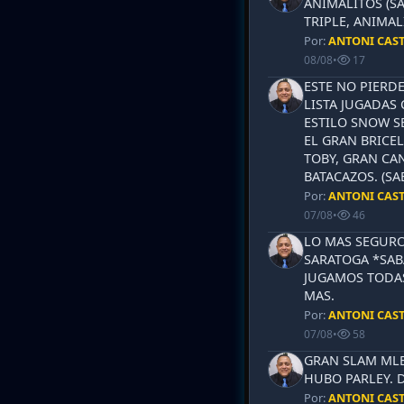
ANIMALITOS (SA
TRIPLE, ANIMAL
Por:
ANTONI CAS
08/08
•
17
ESTE NO PIERD
LISTA JUGADAS 
ESTILO SNOW S
EL GRAN BRICEL
TOBY, GRAN CAN
BATACAZOS. (SA
Por:
ANTONI CAS
07/08
•
46
LO MAS SEGURO
SARATOGA *SABA
JUGAMOS TODAS
MAS.
Por:
ANTONI CAS
07/08
•
58
GRAN SLAM MLB 
HUBO PARLEY. 
Por:
ANTONI CAS