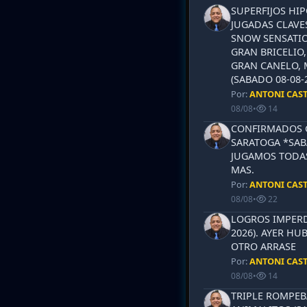
SUPERFIJOS HI
JUGADAS CLAVES
SNOW SENSATIO
GRAN BRICELIO,
GRAN CANELO, 
(SABADO 08-08-2
Por:
ANTONI CAS
08/08
•
14
CONFIRMADOS 
SARATOGA *SABA
JUGAMOS TODAS
MAS.
Por:
ANTONI CAS
08/08
•
22
LOGROS IMPERD
2026). AYER HU
OTRO ARRASE
Por:
ANTONI CAS
08/08
•
14
TRIPLE ROMPEB