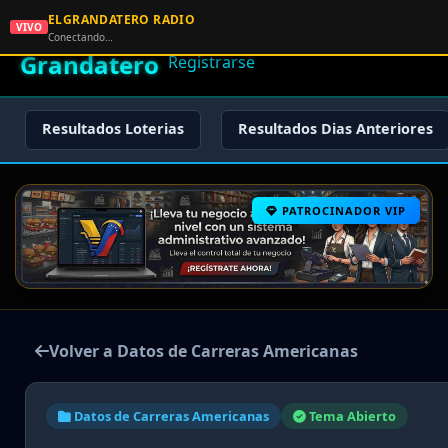
ELGRANDATERO RADIO
🌟 El
VIVO
🏠 Inicio
🔑 Iniciar Sesión
📝
Conectando…
Grandatero
Registrarse
Resultados Loterias
Resultados Dias Anteriores
PATROCINADOR VIP
Volver a Datos de Carreras Americanas
Datos de Carreras Americanas
Tema Abierto