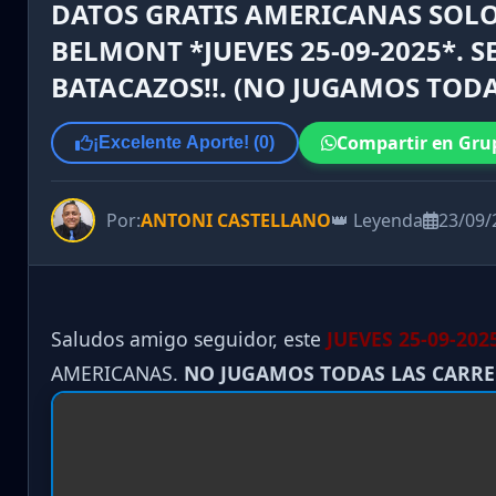
DATOS GRATIS AMERICANAS SOLO
BELMONT *JUEVES 25-09-2025*. S
BATACAZOS!!. (NO JUGAMOS TODA
Compartir en Gru
¡Excelente Aporte! (
0
)
Por:
ANTONI CASTELLANO
👑 Leyenda
23/09/
Saludos amigo seguidor, este
JUEVES 25-09
-202
AMERICANAS.
NO JUGAMOS TODAS LAS CARR