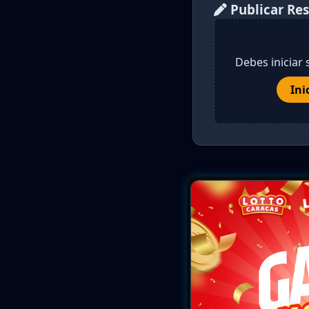
Publicar Re
Debes iniciar 
Ini