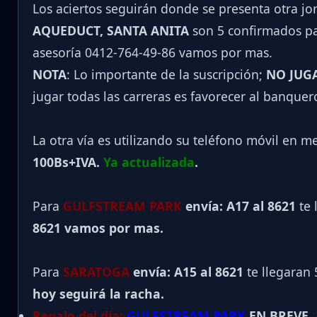
Los aciertos seguirán donde se presenta otra j
AQUEDUCT, SANTA ANITA
son 5 confirmados par
asesoría 0412-764-49-86 vamos por mas.
NOTA
: Lo importante de la suscripción;
NO JUG
jugar todas las carreras es favorecer al banquer
La otra vía es utilizando su teléfono móvil en m
100Bs+IVA.
Ya actualizada
.
Para
GULFSTREAM PARK
envía: A17 al 8621
te 
8621 vamos por mas.
Para
SARATOGA
envía: A15 al
8621
te llegaran 
hoy seguirá la racha.
Regalo del día:
GULFSTREAM PARK
EN BREVE.