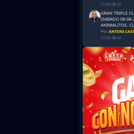
07/08
•
39
GRAN TRIPLE CL
(SABADO 08-08-
ANIMALITOS. CL
Por:
ANTONI CAS
07/08
•
46