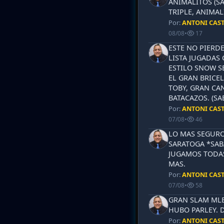
ANIMALITOS (SA
TRIPLE, ANIMAL
Por:
ANTONI CAS
08/08
•
17
ESTE NO PIERD
LISTA JUGADAS 
ESTILO SNOW S
EL GRAN BRICEL
TOBY, GRAN CAN
BATACAZOS. (SA
Por:
ANTONI CAS
07/08
•
46
LO MAS SEGURO
SARATOGA *SABA
JUGAMOS TODAS
MAS.
Por:
ANTONI CAS
07/08
•
58
GRAN SLAM MLB 
HUBO PARLEY. 
Por:
ANTONI CAS