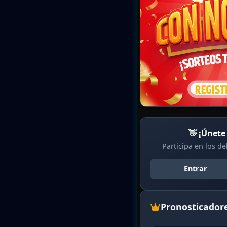
👋 ¡Únete
Participa en los d
Entrar
Pronosticador