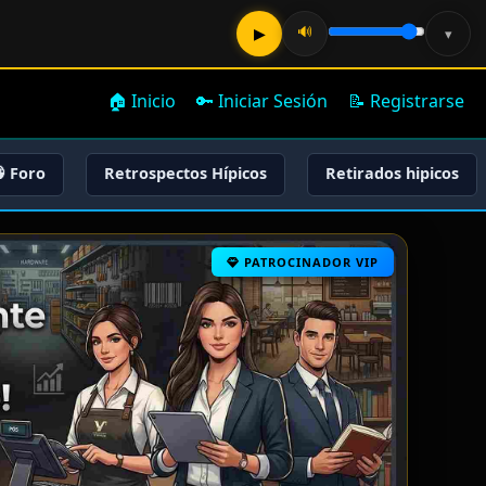
🔊
▶
▾
🏠 Inicio
🔑 Iniciar Sesión
📝 Registrarse
 Foro
Retrospectos Hípicos
Retirados hipicos
PATROCINADOR VIP