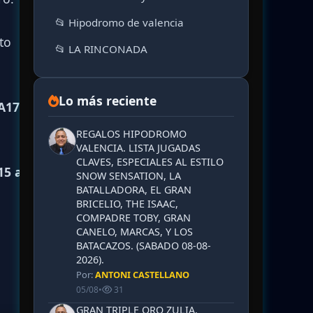
📂 Hipodromo de valencia
to
📂 LA RINCONADA
Lo más reciente
A17 al
REGALOS HIPODROMO
VALENCIA. LISTA JUGADAS
CLAVES, ESPECIALES AL ESTILO
15 al
SNOW SENSATION, LA
BATALLADORA, EL GRAN
BRICELIO, THE ISAAC,
COMPADRE TOBY, GRAN
CANELO, MARCAS, Y LOS
BATACAZOS. (SABADO 08-08-
2026).
Por:
ANTONI CASTELLANO
05/08
•
31
GRAN TRIPLE ORO ZULIA,