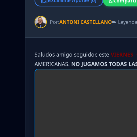
Comparti
¡Excelente Aporte! (
0
)
Por:
ANTONI CASTELLANO
👑 Leyend
Saludos amigo seguidor, este
VIERNES 
AMERICANAS.
NO JUGAMOS TODAS LA