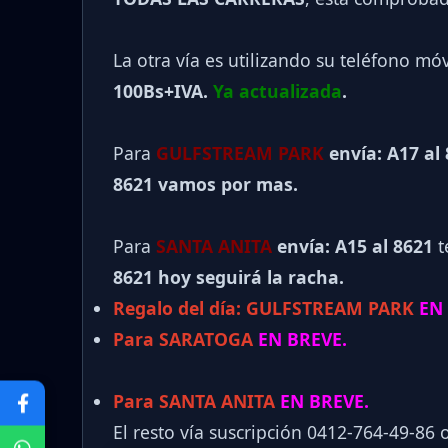
La otra vía es utilizando su teléfono mó
100Bs+IVA.
Ya actualizada
.
Para
GULFSTREAM PARK
envía: A17 al
8621 vamos por mas.
Para
SANTA ANITA
envía: A15 al
8621
t
8621 hoy seguirá la racha.
Regalo del día:
GULFSTREAM PARK
EN
Para SARATOGA
EN BREVE.
Para SANTA ANITA
EN BREVE.
El resto vía suscripción 0412-764-49-86 