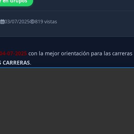
r en Grupos
a
03/07/2025
819 vistas
04-07-2025
con la mejor orientación para las carreras
S CARRERAS
.