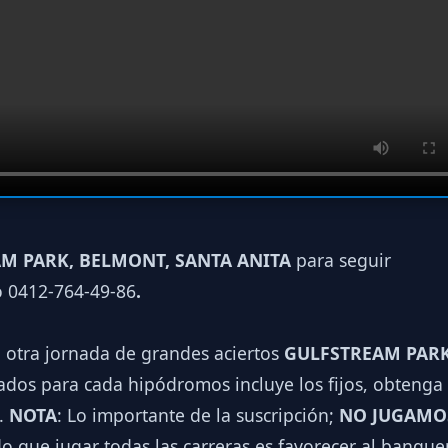
M PARK, BELMONT, SANTA ANITA
para seguir
o 0412-764-49-86
.
a otra jornada de grandes aciertos
GULFSTREAM PARK
dos para cada hipódromos incluye los fijos, obtenga 
.
NOTA
: Lo importante de la suscripción;
NO JUGAMO
o que jugar todas las carreras es favorecer al banqu