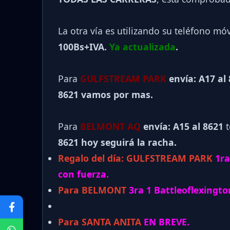
La otra vía es utilizando su teléfono mó
100Bs+IVA.
Ya actualizada
.
Para
GULFSTREAM PARK
envía: A17 al
8621 vamos por mas.
Para
BELMONT AQ
envía: A15 al
8621
t
8621 hoy seguirá la racha.
Regalo del día:
GULFSTREAM PARK
1ra
con fuerza.
Para BELMONT
3ra 1 Battleoflexington
Para SANTA ANITA
EN BREVE.