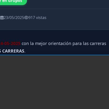
r en Grupos
a
23/05/2025
917 vistas
4-05-2025
con la mejor orientación para las carreras
S CARRERAS
.