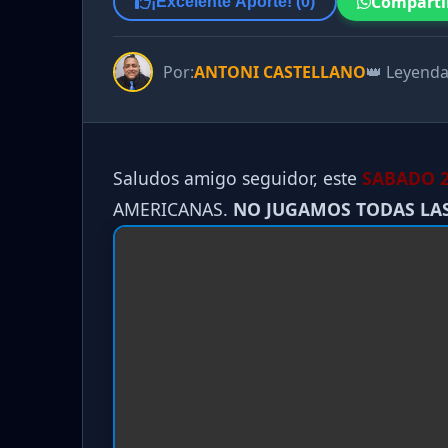
Comparti
¡Excelente Aporte! (
0
)
Por:
ANTONI CASTELLANO
👑 Leyend
Saludos amigo seguidor, este
SABADO 2
AMERICANAS.
NO JUGAMOS TODAS LA