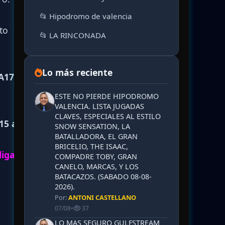
📂 Hipodromo de valencia
to
📂 LA RINCONADA
Lo más reciente
A17 al
ESTE NO PIERDE HIPODROMO
VALENCIA. LISTA JUGADAS
CLAVES, ESPECIALES AL ESTILO
15 al
SNOW SENSATION, LA
BATALLADORA, EL GRAN
BRICELIO, THE ISAAC,
ligarlo
COMPADRE TOBY, GRAN
CANELO, MARCAS, Y LOS
BATACAZOS. (SABADO 08-08-
2026).
Por:
ANTONI CASTELLANO
07/08
•
37
LO MAS SEGURO GULFSTREAM