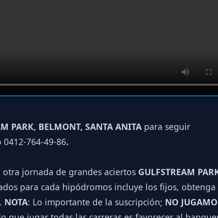
M PARK, BELMONT, SANTA ANITA
para seguir
o 0412-764-49-86
.
a otra jornada de grandes aciertos
GULFSTREAM PARK
dos para cada hipódromos incluye los fijos, obtenga 
.
NOTA
: Lo importante de la suscripción;
NO JUGAMO
o que jugar todas las carreras es favorecer al banqu