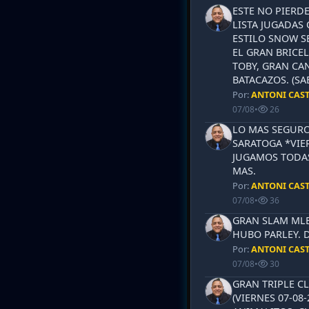
ESTE NO PIERD
LISTA JUGADAS 
ESTILO SNOW S
EL GRAN BRICEL
TOBY, GRAN CAN
BATACAZOS. (SA
Por:
ANTONI CAS
07/08
•
26
LO MAS SEGURO
SARATOGA *VIER
JUGAMOS TODAS
MAS.
Por:
ANTONI CAS
07/08
•
36
GRAN SLAM MLB 
HUBO PARLEY. 
Por:
ANTONI CAS
07/08
•
30
GRAN TRIPLE CL
(VIERNES 07-08-