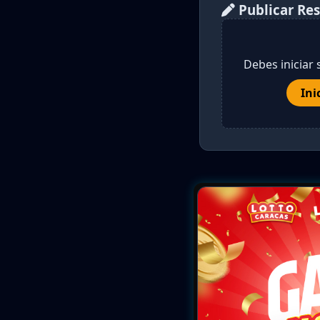
Publicar Re
Debes iniciar 
Ini