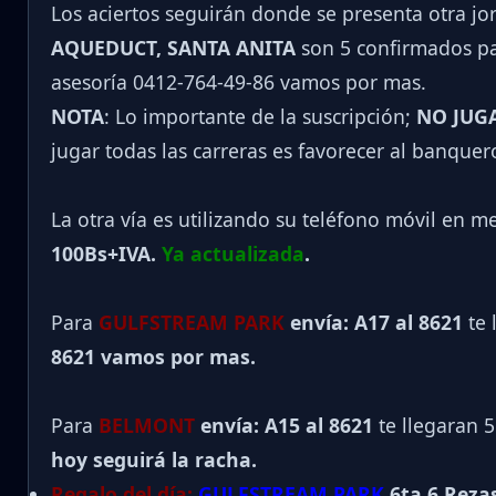
Los aciertos seguirán donde se presenta otra j
AQUEDUCT, SANTA ANITA
son 5 confirmados par
asesoría 0412-764-49-86 vamos por mas.
NOTA
: Lo importante de la suscripción;
NO JUG
jugar todas las carreras es favorecer al banquer
La otra vía es utilizando su teléfono móvil en m
100Bs+IVA.
Ya actualizada
.
Para
GULFSTREAM PARK
envía: A17 al 8621
te 
8621 vamos por mas.
Para
BELMONT
envía: A15 al
8621
te llegaran 
hoy seguirá la racha.
Regalo del día:
GULFSTREAM PARK
6ta 6 Rezas