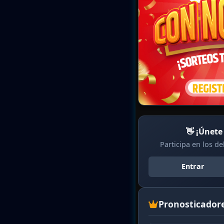
👋 ¡Únete
Participa en los d
Entrar
Pronosticador