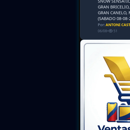
SNOW SENSATIO
GRAN BRICELIO,
GRAN CANELO, 
(SABADO 08-08-2
Por:
ANTONI CAS
06/08
•
51