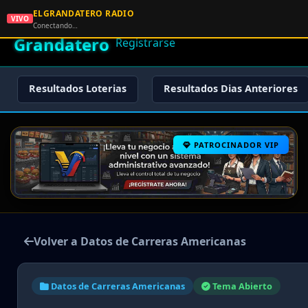
ELGRANDATERO RADIO
🌟 El
VIVO
🏠 Inicio
🔑 Iniciar Sesión
📝
Conectando…
Grandatero
Registrarse
Resultados Loterias
Resultados Dias Anteriores
PATROCINADOR VIP
Volver a Datos de Carreras Americanas
Datos de Carreras Americanas
Tema Abierto