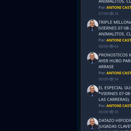
ANIMALITOS. CL
Por:
ANTONI CAS
07/08
•
26
TRIPLE MILLON
(VIERNES 07-08-
ANIMALITOS. CL
Por:
ANTONI CAS
06/08
•
64
PRONOSTICOS ML
AYER HUBO PAR
ARRASE
Por:
ANTONI CAS
06/08
•
54
EL ESPECIAL G
*VIERNES 07-08
LAS CARRERAS)
Por:
ANTONI CAS
06/08
•
36
DATAZO HIPODR
JUGADAS CLAVES