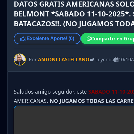
DATOS GRATIS AMERICANAS SOLO
BELMONT *SABADO 11-10-2025*. S
BATACAZOS!!. (NO JUGAMOS TODA
Compartir en Gru
¡Excelente Aporte! (
0
)
Por:
ANTONI CASTELLANO
👑 Leyenda
10/10/
Saludos amigo seguidor, este
SABADO 11-10
-20
AMERICANAS.
NO JUGAMOS TODAS LAS CARR