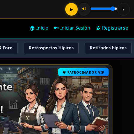
🔊
▶
▾
🏠 Inicio
🔑 Iniciar Sesión
📝 Registrarse
 Foro
Retrospectos Hípicos
Retirados hipicos
PATROCINADOR VIP