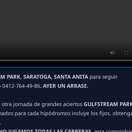
M PARK, SARATOGA, SANTA ANITA
para seguir
o 0412-764-49-86
. AYER UN ARRASE.
a otra jornada de grandes aciertos
GULFSTREAM PARK
ados para cada hipódromos incluye los fijos, obtenga
.
NO JUGAMOS TODAS LAS CARRERAS
, esta comproba