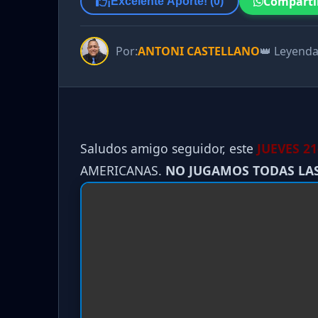
Comparti
¡Excelente Aporte! (
0
)
Por:
ANTONI CASTELLANO
👑 Leyend
Saludos amigo seguidor, este
JUEVES 21
AMERICANAS.
NO JUGAMOS TODAS LA