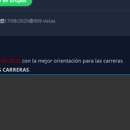
r en Grupos
a
17/08/2025
909 vistas
-08
-2025
con la mejor orientación para las carreras
S CARRERAS
.