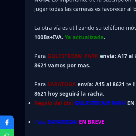
jugar todas las carreras es favorecer al
La otra vía es utilizando su teléfono mó
100Bs+IVA.
Ya actualizada
.
Para
GULFSTREAM PARK
envía: A17 al
8621 vamos por mas.
Para
SARATOGA
envía: A15 al
8621
te l
8621 hoy seguirá la racha.
Regalo del día:
GULFSTREAM PARK
EN
Para
SARATOGA
:
EN BREVE