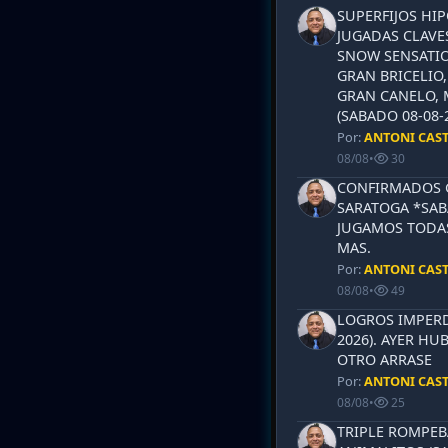
SUPERFIJOS HI
JUGADAS CLAVES
SNOW SENSATIO
GRAN BRICELIO,
GRAN CANELO, 
(SABADO 08-08-2
Por:
ANTONI CAS
08/08
•
30
CONFIRMADOS 
SARATOGA *SABA
JUGAMOS TODAS
MAS.
Por:
ANTONI CAS
08/08
•
49
LOGROS IMPERD
2026). AYER HU
OTRO ARRASE
Por:
ANTONI CAS
08/08
•
25
TRIPLE ROMPEB