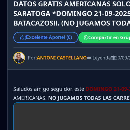
DATOS GRATIS AMERICANAS SOLO
SARATOGA *DOMINGO 21-09-2025*
BATACAZOS!!. (NO JUGAMOS TODA
Compartir en Gru
¡Excelente Aporte! (
0
)
Por:
ANTONI CASTELLANO
👑 Leyenda
20/09/
Saludos amigo seguidor, este
DOMINGO 21-09
-
AMERICANAS.
NO JUGAMOS TODAS LAS CARR