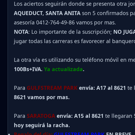
Los aciertos seguirán donde se presenta otra j
AQUEDUCT, SANTA ANITA
son 5 confirmados par
asesoría 0412-764-49-86 vamos por mas.
NOTA
: Lo importante de la suscripción;
NO JUG
jugar todas las carreras es favorecer al banquer
La otra vía es utilizando su teléfono móvil en m
100Bs+IVA.
Ya actualizada
.
Para
GULFSTREAM PARK
envía: A17 al 8621
te 
8621 vamos por mas.
Para
SARATOGA
envía: A15 al
8621
te llegaran 
hoy seguirá la racha.
Regalo del día:
GULFSTREAM PARK
EN BREVE.