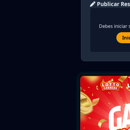
Publicar Re
Debes iniciar 
Ini