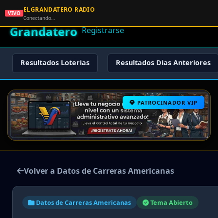
ELGRANDATERO RADIO
🌟 El
VIVO
🏠 Inicio
🔑 Iniciar Sesión
📝
Conectando…
Grandatero
Registrarse
Resultados Loterias
Resultados Dias Anteriores
PATROCINADOR VIP
Volver a Datos de Carreras Americanas
Datos de Carreras Americanas
Tema Abierto