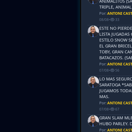
ANIMALITOS (SA
TRIPLE, ANIMAL
Por:
ANTONI CAS
08/08
•
33
ESTE NO PIERD
LISTA JUGADAS 
ESTILO SNOW S
EL GRAN BRICEL
TOBY, GRAN CAN
BATACAZOS. (SA
Por:
ANTONI CAS
07/08
•
56
LO MAS SEGURO
SARATOGA *SABA
JUGAMOS TODAS
MAS.
Por:
ANTONI CAS
07/08
•
67
GRAN SLAM MLB 
HUBO PARLEY. 
Por:
ANTONI CAS