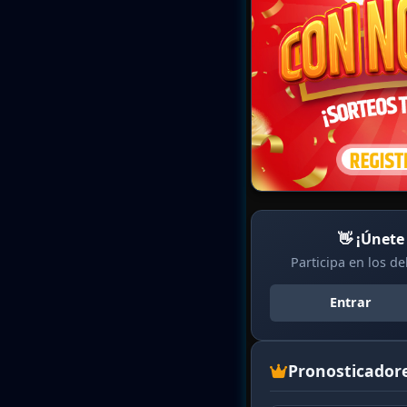
👋 ¡Únete
Participa en los d
Entrar
Pronosticador