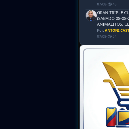
07/08
•
48
GRAN TRIPLE CL
(SABADO 08-08-
ANIMALITOS. CL
Por:
ANTONI CAS
07/08
•
54