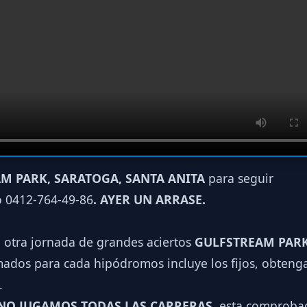
M PARK, SARATOGA, SANTA ANITA
para seguir
o 0412-764-49-86
. AYER UN ARRASE.
a otra jornada de grandes aciertos
GULFSTREAM PARK
ados para cada hipódromos incluye los fijos, obtenga
.
NO JUGAMOS TODAS LAS CARRERAS
, esta comproba