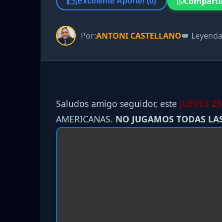
Comparti
¡Excelente Aporte! (
0
)
Por:
ANTONI CASTELLANO
👑 Leyend
Saludos amigo seguidor, este
JUEVES 25
AMERICANAS.
NO JUGAMOS TODAS LA