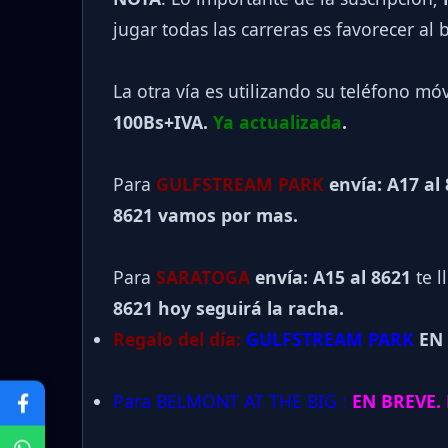
jugar todas las carreras es favorecer al
La otra vía es utilizando su teléfono mó
100Bs+IVA.
Ya actualizada
.
Para
GULFSTREAM PARK
envía: A17 al
8621 vamos por mas.
Para
SARATOGA
envía: A15 al
8621
te l
8621 hoy seguirá la racha.
Regalo del día:
GULFSTREAM PARK
EN
Para BELMONT AT THE BIG :
EN BREVE.