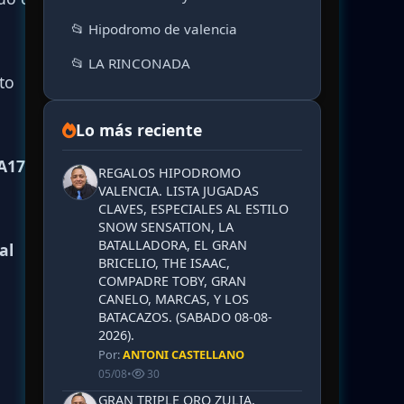
📂 Hipodromo de valencia
📂 LA RINCONADA
to
Lo más reciente
A17 al
REGALOS HIPODROMO
VALENCIA. LISTA JUGADAS
CLAVES, ESPECIALES AL ESTILO
SNOW SENSATION, LA
BATALLADORA, EL GRAN
al
BRICELIO, THE ISAAC,
COMPADRE TOBY, GRAN
CANELO, MARCAS, Y LOS
BATACAZOS. (SABADO 08-08-
2026).
Por:
ANTONI CASTELLANO
05/08
•
30
GRAN TRIPLE ORO ZULIA,