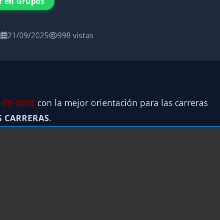
r en Grupos
a
21/09/2025
998 vistas
-09
-2025
con la mejor orientación para las carreras
S CARRERAS
.