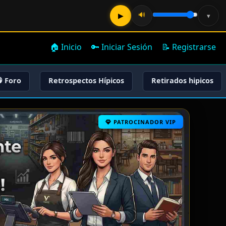
🔊
▶
▾
🏠 Inicio
🔑 Iniciar Sesión
📝 Registrarse
 Foro
Retrospectos Hípicos
Retirados hipicos
PATROCINADOR VIP