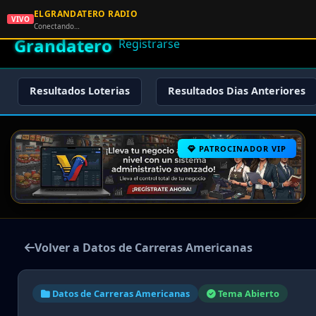
ELGRANDATERO RADIO
🌟 El
VIVO
🏠 Inicio
🔑 Iniciar Sesión
📝
Conectando…
Grandatero
Registrarse
Resultados Loterias
Resultados Dias Anteriores
PATROCINADOR VIP
Volver a Datos de Carreras Americanas
Datos de Carreras Americanas
Tema Abierto