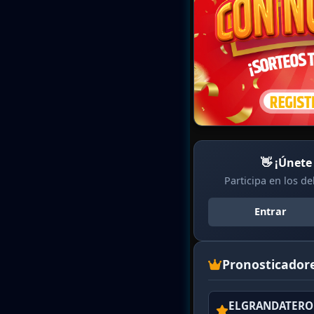
👋 ¡Únete
Participa en los d
Entrar
Pronosticador
ELGRANDATERO 