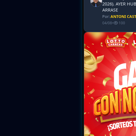
2026). AYER HU
ARRASE
Por:
ANTONI CAS
04/08
•
100