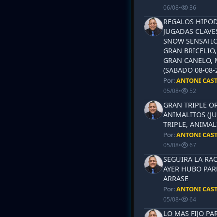
06/08
•
36
REGALOS HIPOD
JUGADAS CLAVES
SNOW SENSATIO
GRAN BRICELIO,
GRAN CANELO, 
(SABADO 08-08-2
Por:
ANTONI CAS
05/08
•
52
GRAN TRIPLE OR
ANIMALITOS (JU
TRIPLE, ANIMAL
Por:
ANTONI CAS
05/08
•
67
SEGUIRA LA RAC
AYER HUBO PAR
ARRASE
Por:
ANTONI CAS
05/08
•
64
LO MAS FIJO PA