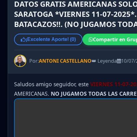
DATOS GRATIS AMERICANAS SOLO
SARATOGA *VIERNES 11-07-2025*.
BATACAZOS!!. (NO JUGAMOS TODA
Compartir en Gru
¡Excelente Aporte! (
0
)
Por:
ANTONI CASTELLANO
👑 Leyenda
10/07/
Saludos amigo seguidor, este
VIERNES 11-07-20
AMERICANAS.
NO JUGAMOS TODAS LAS CARR