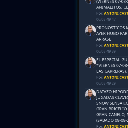
(VIERNES 07-08-
ANIMALITOS. CL
Por:
ANTONI CAS
06/08
•
47
PRONOSTICOS ML
AYER HUBO PAR
ARRASE
Por:
ANTONI CAS
06/08
•
39
EL ESPECIAL G
*VIERNES 07-08
LAS CARRERAS)
Por:
ANTONI CAS
06/08
•
29
DATAZO HIPODR
JUGADAS CLAVES
SNOW SENSATIO
GRAN BRICELIO,
GRAN CANELO, 
(SABADO 08-08-2
Por:
ANTONI CAS