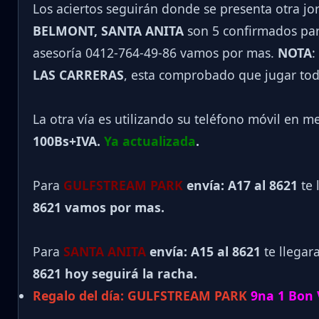
Los aciertos seguirán donde se presenta otra j
BELMONT, SANTA ANITA
son 5 confirmados para
asesoría 0412-764-49-86 vamos por mas.
NOTA
:
LAS CARRERAS
, esta comprobado que jugar tod
La otra vía es utilizando su teléfono móvil en m
100Bs+IVA.
Ya actualizada
.
Para
GULFSTREAM PARK
envía: A17 al 8621
te 
8621 vamos por mas.
Para
SANTA ANITA
envía: A15 al
8621
te llegar
8621 hoy seguirá la racha.
Regalo del día:
GULFSTREAM PARK
9na 1 Bon V