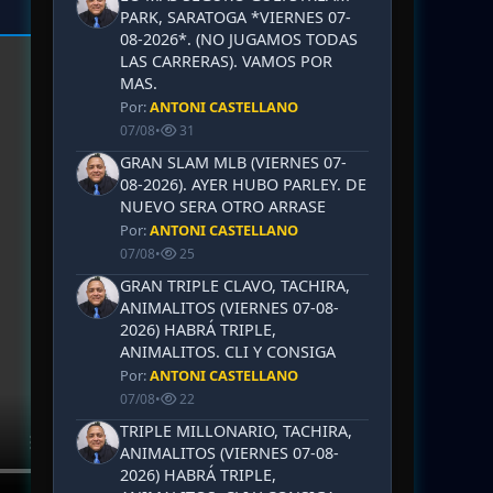
PARK, SARATOGA *VIERNES 07-
08-2026*. (NO JUGAMOS TODAS
LAS CARRERAS). VAMOS POR
MAS.
Por:
ANTONI CASTELLANO
07/08
•
31
GRAN SLAM MLB (VIERNES 07-
08-2026). AYER HUBO PARLEY. DE
NUEVO SERA OTRO ARRASE
Por:
ANTONI CASTELLANO
07/08
•
25
GRAN TRIPLE CLAVO, TACHIRA,
ANIMALITOS (VIERNES 07-08-
2026) HABRÁ TRIPLE,
ANIMALITOS. CLI Y CONSIGA
Por:
ANTONI CASTELLANO
07/08
•
22
TRIPLE MILLONARIO, TACHIRA,
ANIMALITOS (VIERNES 07-08-
2026) HABRÁ TRIPLE,