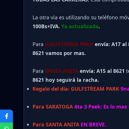
La otra vía es utilizando su teléfono mó
100Bs+IVA.
Ya actualizada
.
Para
GULFSTREAM PARK
envía: A17 al
8621 vamos por mas.
Para
SANTA ANITA
envía: A15 al
8621
t
8621 hoy seguirá la racha.
Regalo del día:
GULFSTREAM PARK
9na
Para SARATOGA
4ta 3 Peek: Es lo mas 
Para SANTA ANITA
EN BREVE.