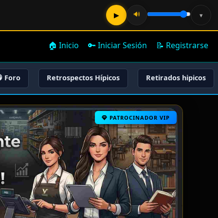
🔊
▶
▾
🏠 Inicio
🔑 Iniciar Sesión
📝 Registrarse
 Foro
Retrospectos Hípicos
Retirados hipicos
PATROCINADOR VIP