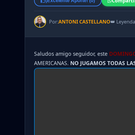
Comparti
¡Excelente Aporte! (
0
)
Por:
ANTONI CASTELLANO
👑 Leyend
Saludos amigo seguidor, este
DOMINGO 
AMERICANAS.
NO JUGAMOS TODAS LA