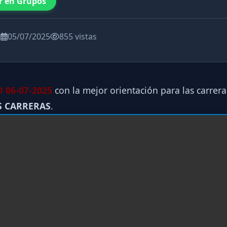
r en Grupos
a
05/07/2025
855 vistas
06-07-2025
con la mejor orientación para las carrera
S CARRERAS
.