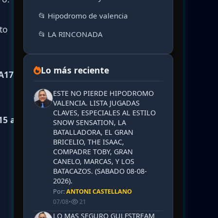
📂 Hipodromo de valencia
to
📂 LA RINCONADA
Lo más reciente
A17 al
ESTE NO PIERDE HIPODROMO
VALENCIA. LISTA JUGADAS
CLAVES, ESPECIALES AL ESTILO
15 al
SNOW SENSATION, LA
BATALLADORA, EL GRAN
BRICELIO, THE ISAAC,
COMPADRE TOBY, GRAN
CANELO, MARCAS, Y LOS
BATACAZOS. (SABADO 08-08-
2026).
Por:
ANTONI CASTELLANO
07/08
•
21
LO MAS SEGURO GULFSTREAM