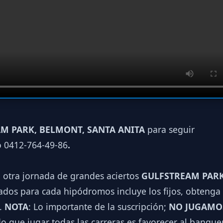
M PARK, BELMONT, SANTA ANITA
para seguir
o 0412-764-49-86
.
a otra jornada de grandes aciertos
GULFSTREAM PARK
dos para cada hipódromos incluye los fijos, obtenga 
.
NOTA
: Lo importante de la suscripción;
NO JUGAMO
o que jugar todas las carreras es favorecer al banqu