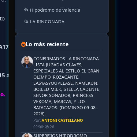
📂 Hipodromo de valencia
to
📂 LA RINCONADA
Lo más reciente
A17 al
CONFIRMADOS LA RINCONADA.
LISTA JUGADAS CLAVES,
ESPECIALES AL ESTILO EL GRAN
15 al
OLIMPO, ROZAGANTE,
EASYASYOUPLEASE, NAMEKUN,
BOILED MILK, STELLA CADENTE,
lo.
SEÑOR SOÑADOR, PRINCESS
VEKOMA, MARCAS, Y LOS
BATACAZOS. (DOMINGO 09-08-
2026).
Por:
ANTONI CASTELLANO
09/08
•
26
SUPERFIJOS HIPODROMO