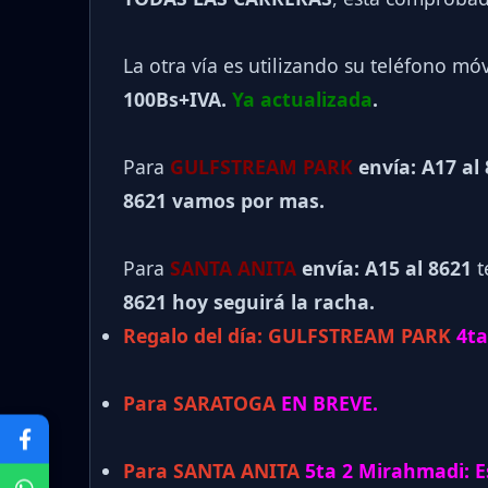
La otra vía es utilizando su teléfono mó
100Bs+IVA.
Ya actualizada
.
Para
GULFSTREAM PARK
envía: A17 al
8621 vamos por mas.
Para
SANTA ANITA
envía: A15 al
8621
t
8621 hoy seguirá la racha.
Regalo del día:
GULFSTREAM PARK
4ta
Para SARATOGA
EN BREVE.
Para SANTA ANITA
5ta 2 Mirahmadi: Es