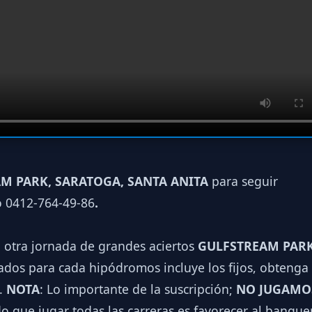
M PARK, SARATOGA, SANTA ANITA
para seguir
o 0412-764-49-86
.
a otra jornada de grandes aciertos
GULFSTREAM PARK
dos para cada hipódromos incluye los fijos, obtenga 
.
NOTA
: Lo importante de la suscripción;
NO JUGAMO
o que jugar todas las carreras es favorecer al banqu