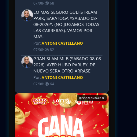
07/08
•
68
LO MAS SEGURO GULFSTREAM
PARK, SARATOGA *SABADO 08-
08-2026*. (NO JUGAMOS TODAS
LAS CARRERAS). VAMOS POR
MAS.
Por:
ANTONI CASTELLANO
07/08
•
82
GRAN SLAM MLB (SABADO 08-08-
2026). AYER HUBO PARLEY. DE
NUEVO SERA OTRO ARRASE
Por:
ANTONI CASTELLANO
07/08
•
64
RECOMENDADO