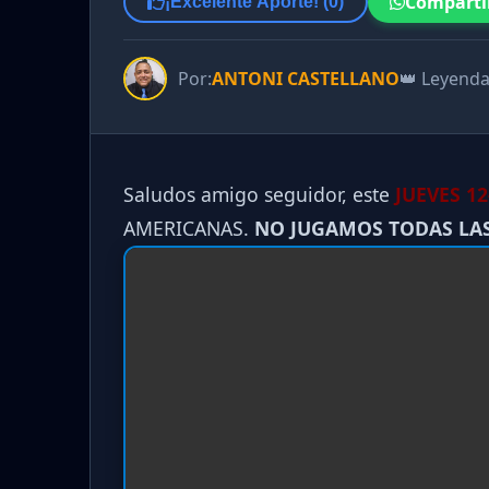
Comparti
¡Excelente Aporte! (
0
)
Por:
ANTONI CASTELLANO
👑 Leyend
Saludos amigo seguidor, este
JUEVES 12
AMERICANAS.
NO JUGAMOS TODAS LA