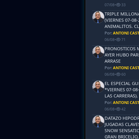
07/08
•
33
TRIPLE MILLON
(VIERNES 07-08-
ANIMALITOS. CL
Por:
ANTONI CAS
06/08
•
71
PRONOSTICOS ML
AYER HUBO PAR
ARRASE
Por:
ANTONI CAS
06/08
•
60
EL ESPECIAL G
*VIERNES 07-08
LAS CARRERAS)
Por:
ANTONI CAS
06/08
•
42
DATAZO HIPODR
JUGADAS CLAVES
SNOW SENSATIO
GRAN BRICELIO,