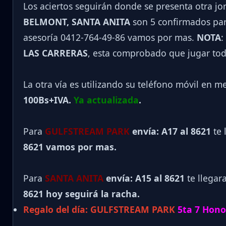
Los aciertos seguirán donde se presenta otra j
BELMONT, SANTA ANITA
son 5 confirmados para
asesoría 0412-764-49-86 vamos por mas.
NOTA
:
LAS CARRERAS
, esta comprobado que jugar tod
La otra vía es utilizando su teléfono móvil en m
100Bs+IVA.
Ya actualizada
.
Para
GULFSTREAM PARK
envía: A17 al 8621
te 
8621 vamos por mas.
Para
SANTA ANITA
envía: A15 al
8621
te llegar
8621 hoy seguirá la racha.
Regalo del día:
GULFSTREAM PARK
5ta 7 Hono