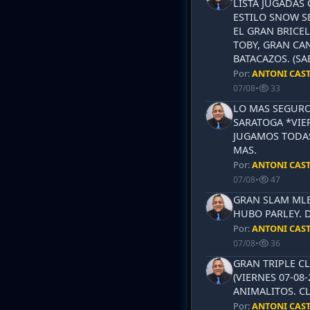
LISTA JUGADAS 
ESTILO SNOW S
EL GRAN BRICEL
TOBY, GRAN CAN
BATACAZOS. (SA
Por:
ANTONI CAS
07/08
•
33
LO MAS SEGURO
SARATOGA *VIER
JUGAMOS TODAS
MAS.
Por:
ANTONI CAS
07/08
•
47
GRAN SLAM MLB 
HUBO PARLEY. 
Por:
ANTONI CAS
07/08
•
36
GRAN TRIPLE CL
(VIERNES 07-08-
ANIMALITOS. CL
Por:
ANTONI CAS