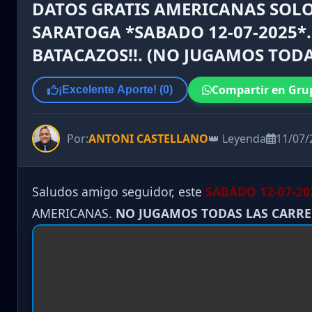
DATOS GRATIS AMERICANAS SOLO
SARATOGA *SABADO 12-07-2025*. 
BATACAZOS!!. (NO JUGAMOS TODA
Compartir en Gru
¡Excelente Aporte! (
0
)
Por:
ANTONI CASTELLANO
👑 Leyenda
11/07/
Saludos amigo seguidor, este
SABADO 12-07-20
AMERICANAS.
NO JUGAMOS TODAS LAS CARR