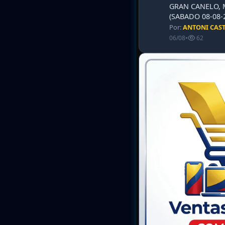
GRAN CANELO, 
(SABADO 08-08-2
Por:
ANTONI CAS
06/08
•
62