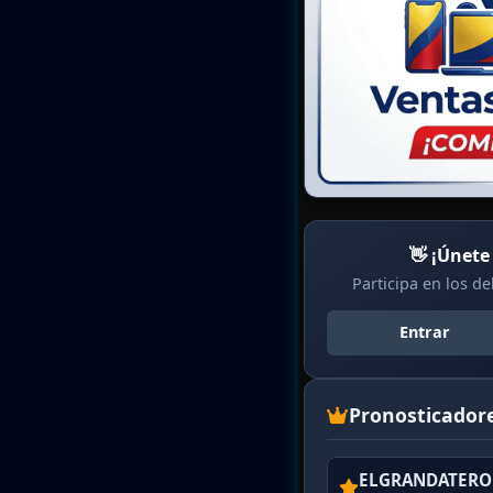
👋 ¡Únete
Participa en los d
Entrar
Pronosticador
ELGRANDATERO 