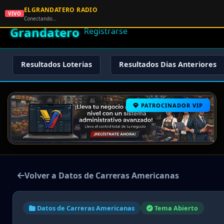
ELGRANDATERO RADIO
🌟 El
VIVO
🏠 Inicio
🔑 Iniciar Sesión
📝
Conectando…
Grandatero
Registrarse
Resultados Loterias
Resultados Dias Anteriores
PATROCINADOR VIP
Volver a Datos de Carreras Americanas
Datos de Carreras Americanas
Tema Abierto