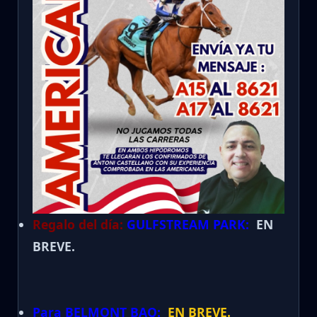
Regalo del día:
GULFSTREAM PARK:
EN
BREVE.
Para BELMONT BAQ:
EN BREVE.