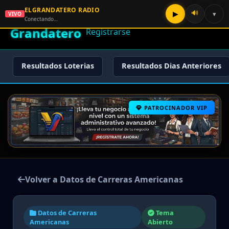
ELGRANDATERO RADIO
🌟 El
🔊
▶
▾
VIVO
🏠 Inicio
🔑 Iniciar Sesión
📝
Conectando…
Grandatero
Registrarse
Resultados Loterias
Resultados Dias Anteriores
PATROCINADOR VIP
Volver a Datos de Carreras Americanas
Datos de Carreras
Tema
Americanas
Abierto