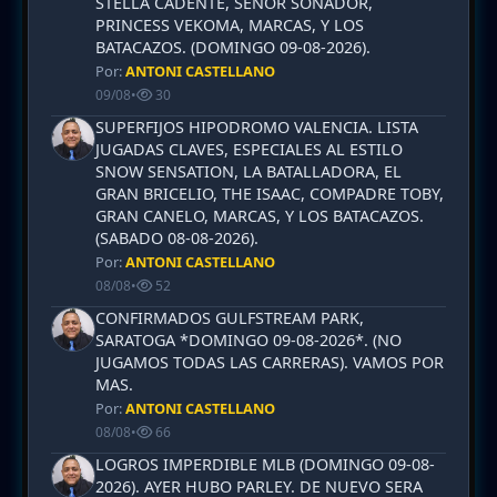
STELLA CADENTE, SEÑOR SOÑADOR,
PRINCESS VEKOMA, MARCAS, Y LOS
BATACAZOS. (DOMINGO 09-08-2026).
Por:
ANTONI CASTELLANO
09/08
•
30
SUPERFIJOS HIPODROMO VALENCIA. LISTA
JUGADAS CLAVES, ESPECIALES AL ESTILO
SNOW SENSATION, LA BATALLADORA, EL
GRAN BRICELIO, THE ISAAC, COMPADRE TOBY,
GRAN CANELO, MARCAS, Y LOS BATACAZOS.
(SABADO 08-08-2026).
Por:
ANTONI CASTELLANO
08/08
•
52
CONFIRMADOS GULFSTREAM PARK,
SARATOGA *DOMINGO 09-08-2026*. (NO
JUGAMOS TODAS LAS CARRERAS). VAMOS POR
MAS.
Por:
ANTONI CASTELLANO
08/08
•
66
LOGROS IMPERDIBLE MLB (DOMINGO 09-08-
2026). AYER HUBO PARLEY. DE NUEVO SERA