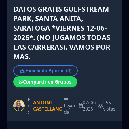
DATOS GRATIS GULFSTREAM
PARK, SANTA ANITA,
SARATOGA *VIERNES 12-06-
2026*. (NO JUGAMOS TODAS
LAS CARRERAS). VAMOS POR
MAS.
¡Excelente Aporte! (
0
)
Compartir en Grupos
P
👑
ANTONI
07/06/
255
or
Leyen
CASTELLANO
2026
vistas
:
da