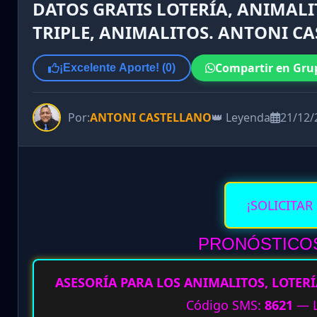
DATOS GRATIS LOTERÍA, ANIMALI
TRIPLE, ANIMALITOS. ANTONI CA
Compartir en Gru
¡Excelente Aporte! (
0
)
Por:
ANTONI CASTELLANO
👑 Leyenda
21/12/
¡SOLICITAR
PRONÓSTICOS
ASESORÍA PARA LOS ANIMALITOS, LOTERÍ
Código SMS:
8621
— L