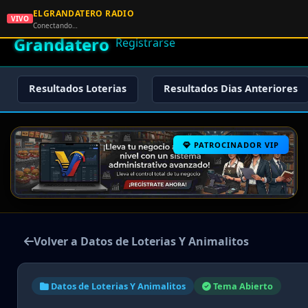
ELGRANDATERO RADIO
🌟 El
VIVO
🏠 Inicio
🔑 Iniciar Sesión
📝
Conectando…
Grandatero
Registrarse
Resultados Loterias
Resultados Dias Anteriores
PATROCINADOR VIP
Volver a Datos de Loterias Y Animalitos
Datos de Loterias Y Animalitos
Tema Abierto