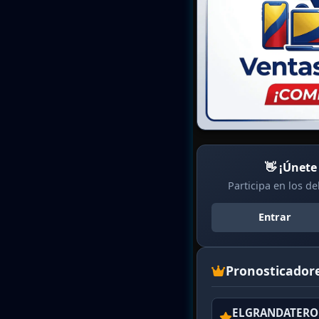
👋 ¡Únete
Participa en los d
Entrar
Pronosticador
ELGRANDATERO 