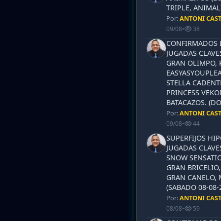
TRIPLE, ANIMAL
Por:
ANTONI CAS
09/08
•
38
CONFIRMADOS L
JUGADAS CLAVES
GRAN OLIMPO, 
EASYASYOUPLEA
STELLA CADENT
PRINCESS VEKO
BATACAZOS. (DO
Por:
ANTONI CAS
09/08
•
44
SUPERFIJOS HI
JUGADAS CLAVES
SNOW SENSATIO
GRAN BRICELIO,
GRAN CANELO, 
(SABADO 08-08-2
Por:
ANTONI CAS
08/08
•
59