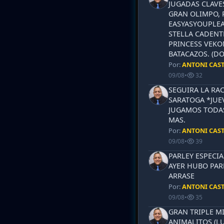
JUGADAS CLAVES
GRAN OLIMPO, 
EASYASYOUPLEA
STELLA CADENT
PRINCESS VEKO
BATACAZOS. (DO
Por:
ANTONI CAS
09/08
•
32
SEGUIRA LA RA
SARATOGA *JUEV
JUGAMOS TODAS
MAS.
Por:
ANTONI CAS
09/08
•
39
PARLEY ESPECIA
AYER HUBO PAR
ARRASE
Por:
ANTONI CAS
09/08
•
35
GRAN TRIPLE M
ANIMALITOS (LU