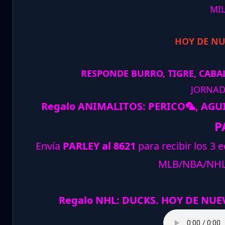
MI
HOY DE N
RESPONDE BURRO, TIGRE, CABAL
JORNAD
Regalo ANIMALITOS:
PERICO
🦜
, AGU
P
Envía
PARLEY al 8621
para recibir los 3 
MLB/NBA/NH
Regalo NHL: DUCKS. HOY DE NUE