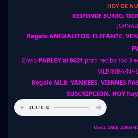
HOY DE N
RESPONDE BURRO, TIGRE
JORNAD
Regalo ANIMALITOS: ELEFANTE, VE
P
Envía
PARLEY al 8621
para recibir los 3 
MLB/NBA/NH
Regalo MLB: YANKEES. VIERNES P
SUSCRIPCION. HOY hay
Costo SMS: 100bs+I