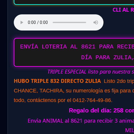
CLI AL
ENVÍA LOTERIA AL 8621 PARA RECI
DÍA PARA ZULIA
TRIPLE ESPECIAL listo para nuestra 
HUBO TRIPLE 832 DIRECTO ZULIA
Listo 2do tr
CHANCE, TACHIRA, su numerología es fija para dar
todo, contáctenos por el 0412-764-49-86.
Regalo del día: 258 co
Envía ANIMAL al 8621 para recibir 3 ani
MI