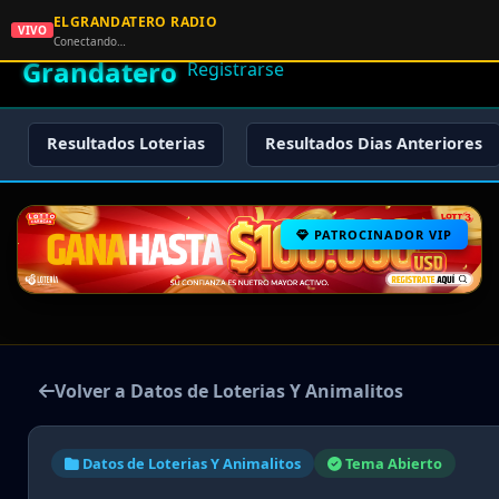
ELGRANDATERO RADIO
🌟 El
VIVO
🏠 Inicio
🔑 Iniciar Sesión
📝
Conectando…
Grandatero
Registrarse
Resultados Loterias
Resultados Dias Anteriores
PATROCINADOR VIP
Volver a Datos de Loterias Y Animalitos
Datos de Loterias Y Animalitos
Tema Abierto