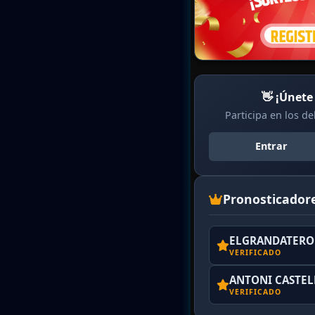
👋 ¡Únete
Participa en los d
Entrar
Pronosticador
ELGRANDATERO 
VERIFICADO
ANTONI CASTE
VERIFICADO