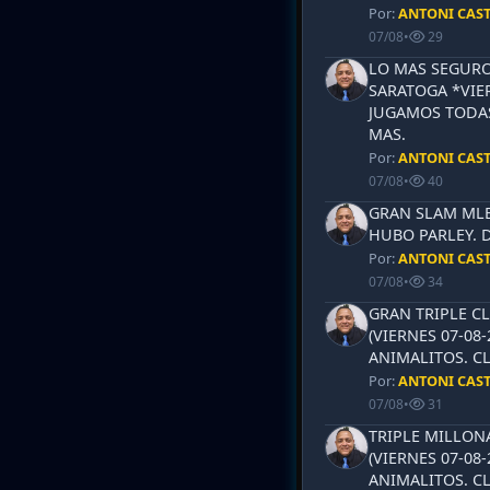
Por:
ANTONI CAS
07/08
•
29
LO MAS SEGURO
SARATOGA *VIER
JUGAMOS TODAS
MAS.
Por:
ANTONI CAS
07/08
•
40
GRAN SLAM MLB 
HUBO PARLEY. 
Por:
ANTONI CAS
07/08
•
34
GRAN TRIPLE CL
(VIERNES 07-08-
ANIMALITOS. CL
Por:
ANTONI CAS
07/08
•
31
TRIPLE MILLON
(VIERNES 07-08-
ANIMALITOS. CL