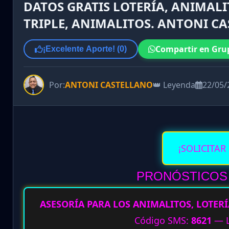
DATOS GRATIS LOTERÍA, ANIMALI
TRIPLE, ANIMALITOS. ANTONI CA
Compartir en Gru
¡Excelente Aporte! (
0
)
Por:
ANTONI CASTELLANO
👑 Leyenda
22/05/
¡SOLICITAR
PRONÓSTICOS V
ASESORÍA PARA LOS ANIMALITOS, LOTERÍ
Código SMS:
8621
— L