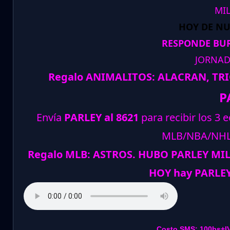
MI
HOY DE N
RESPONDE BUR
JORNAD
Regalo ANIMALITOS:
ALACRAN, TR
P
Envía
PARLEY al 8621
para recibir los 3 
MLB/NBA/NH
Regalo MLB: ASTROS. HUBO PARLEY MI
HOY hay PARLEY
Costo SMS: 100bs+I