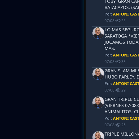
TOBY, GRAN CAN
BATACAZOS. (SA
Por:
ANTONI CAS
07/08
•
25
LO MAS SEGURO
SARATOGA *VIER
JUGAMOS TODAS
MAS.
Por:
ANTONI CAS
07/08
•
33
GRAN SLAM MLB 
HUBO PARLEY. 
Por:
ANTONI CAS
07/08
•
29
GRAN TRIPLE CL
(VIERNES 07-08-
ANIMALITOS. CL
Por:
ANTONI CAS
07/08
•
25
TRIPLE MILLON