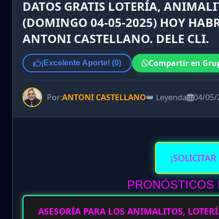
DATOS GRATIS LOTERÍA, ANIMAL
(DOMINGO 04-05-2025) HOY HABR
ANTONI CASTELLANO. DELE CLI.
Compartir en Gru
¡Excelente Aporte! (
0
)
Por:
ANTONI CASTELLANO
👑 Leyenda
04/05/
¡SOLICITAR
PRONÓSTICOS D
ASESORÍA PARA LOS ANIMALITOS, LOTERÍ