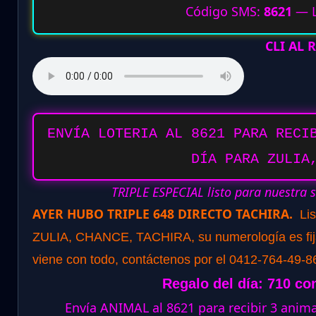
Código SMS:
8621
— L
CLI AL
ENVÍA LOTERIA AL 8621 PARA RECI
DÍA PARA ZULIA
TRIPLE ESPECIAL listo para nuestra 
AYER HUBO TRIPLE 648 DIRECTO TACHIRA.
Li
ZULIA, CHANCE, TACHIRA, su numerología es fija p
viene con todo, contáctenos por el 0412-764-49-8
Regalo del día: 710 co
Envía ANIMAL al 8621 para recibir 3 ani