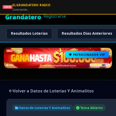
ELGRANDATERO RADIO
🌟 El
VIVO
🏠 Inicio
🔑 Iniciar Sesión
📝
Conectando…
Grandatero
Registrarse
Resultados Loterias
Resultados Dias Anteriores
PATROCINADOR VIP
Volver a Datos de Loterias Y Animalitos
Datos de Loterias Y Animalitos
Tema Abierto