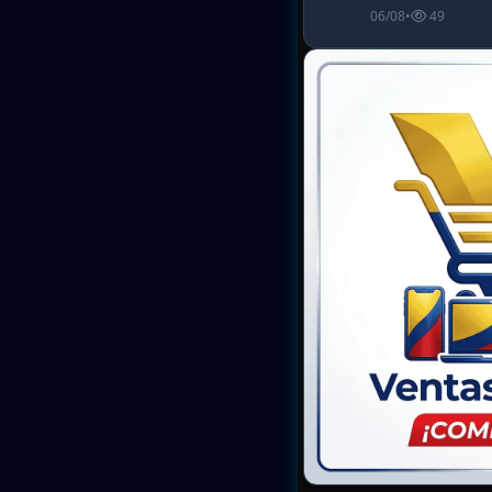
06/08
•
49