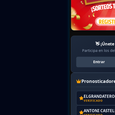
👋 ¡Únete
Participa en los d
Entrar
Pronosticador
ELGRANDATERO 
VERIFICADO
ANTONI CASTE