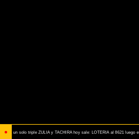
IRA hoy sale: LOTERIA al 8621 luego envía ya: ANIMAL al 8621 jugada f