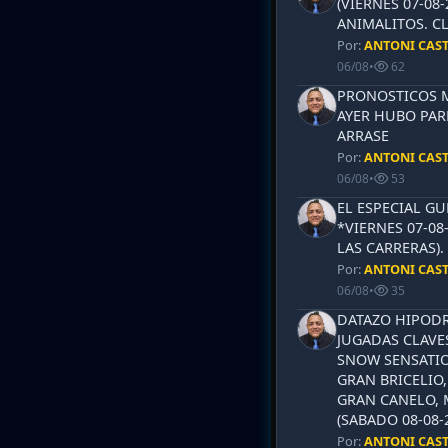
(VIERNES 07-08-
ANIMALITOS. CL
Por:
ANTONI CAS
06/08
•
62
PRONOSTICOS ML
AYER HUBO PAR
ARRASE
Por:
ANTONI CAS
06/08
•
53
EL ESPECIAL G
*VIERNES 07-08
LAS CARRERAS)
Por:
ANTONI CAS
06/08
•
35
DATAZO HIPODR
JUGADAS CLAVES
SNOW SENSATIO
GRAN BRICELIO,
GRAN CANELO, 
(SABADO 08-08-2
Por:
ANTONI CAS