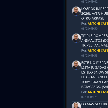
08/08
•
62
LOGROS IMPERD
2026). AYER HU
OTRO ARRASE
Por:
ANTONI CAS
08/08
•
50
TRIPLE ROMPEB
ANIMALITOS (D
TRIPLE, ANIMAL
Por:
ANTONI CAS
08/08
•
53
ESTE NO PIERD
LISTA JUGADAS 
ESTILO SNOW S
EL GRAN BRICEL
TOBY, GRAN CAN
BATACAZOS. (SA
Por:
ANTONI CAS
07/08
•
71
LO MAS SEGURO