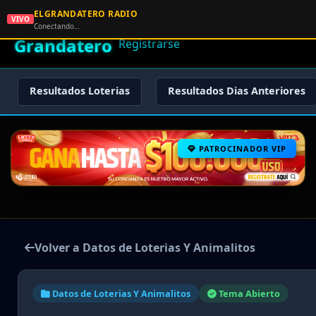
ELGRANDATERO RADIO
🌟 El
VIVO
🏠 Inicio
🔑 Iniciar Sesión
📝
Conectando…
Grandatero
Registrarse
Resultados Loterias
Resultados Dias Anteriores
PATROCINADOR VIP
Volver a Datos de Loterias Y Animalitos
Datos de Loterias Y Animalitos
Tema Abierto