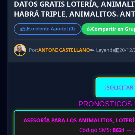
DATOS GRATIS LOTERÍA, ANIMALI
HABRÁ TRIPLE, ANIMALITOS. ANT
Compartir en Gru
¡Excelente Aporte! (
0
)
Por:
ANTONI CASTELLANO
👑 Leyenda
20/12/
¡SOLICITAR
PRONÓSTICOS 
ASESORÍA PARA LOS ANIMALITOS, LOTERÍ
Código SMS:
8621
— L