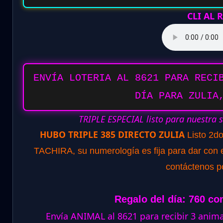
CLI AL
ENVÍA LOTERIA AL 8621 PARA RECI
DÍA PARA ZULIA
TRIPLE ESPECIAL listo para nuestra 
HUBO TRIPLE 385 DIRECTO ZULIA
Listo 2d
TACHIRA, su numerología es fija para dar con el
contáctenos p
Regalo del día: 760 co
Envía ANIMAL al 8621 para recibir 3 ani