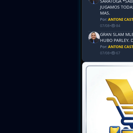
SARATOGA *SABA
JUGAMOS TODAS
MAS.
Por:
ANTONI CAS
07/08
•
84
GRAN SLAM MLB 
HUBO PARLEY. 
Por:
ANTONI CAS
07/08
•
67