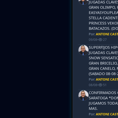
JUGADAS CLAVES
GRAN OLIMPO, 
EASYASYOUPLEA
STELLA CADENT
PRINCESS VEKO
BATACAZOS. (DO
Por:
ANTONI CAS
09/08
•
27
SUPERFIJOS HI
JUGADAS CLAVES
SNOW SENSATIO
GRAN BRICELIO,
GRAN CANELO, 
(SABADO 08-08-2
Por:
ANTONI CAS
08/08
•
51
CONFIRMADOS 
SARATOGA *DOM
JUGAMOS TODAS
MAS.
Por:
ANTONI CAS