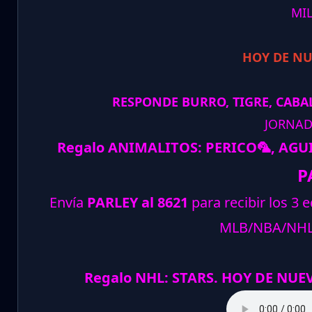
MI
HOY DE N
RESPONDE BURRO, TIGRE, CABAL
JORNAD
Regalo ANIMALITOS:
PERICO
🦜
, AGU
P
Envía
PARLEY al 8621
para recibir los 3 
MLB/NBA/NH
Regalo NHL: STARS. HOY DE NUE