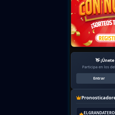
👋 ¡Únete
Participa en los d
Entrar
Pronosticador
ELGRANDATERO 