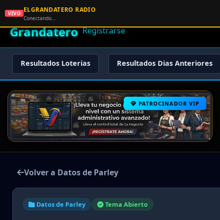
ELGRANDATERO RADIO
🌟 El
VIVO
🏠 Inicio
🔑 Iniciar Sesión
📝
Conectando…
Grandatero
Registrarse
Resultados Loterias
Resultados Dias Anteriores
PATROCINADOR VIP
Volver a Datos de Parley
Datos de Parley
Tema Abierto