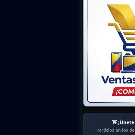
👋 ¡Únete
Participa en los d