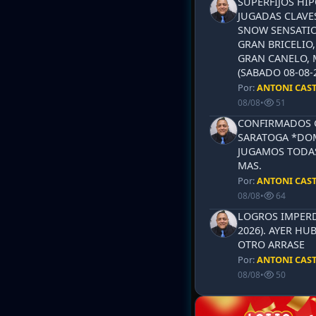
SUPERFIJOS HI
JUGADAS CLAVES
SNOW SENSATIO
GRAN BRICELIO,
GRAN CANELO, 
(SABADO 08-08-2
Por:
ANTONI CAS
08/08
•
51
CONFIRMADOS 
SARATOGA *DOM
JUGAMOS TODAS
MAS.
Por:
ANTONI CAS
08/08
•
64
LOGROS IMPERD
2026). AYER HU
OTRO ARRASE
Por:
ANTONI CAS
08/08
•
50