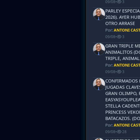
09/08
•
3
PARLEY ESPECI
2026). AYER HU
OTRO ARRASE
Por:
ANTONI CAS
09/08
•
3
GRAN TRIPLE M
ANIMALITOS (D
TRIPLE, ANIMAL
Por:
ANTONI CAS
09/08
•
3
CONFIRMADOS L
JUGADAS CLAVES
GRAN OLIMPO, 
EASYASYOUPLEA
STELLA CADENT
PRINCESS VEKO
BATACAZOS. (DO
Por:
ANTONI CAS
09/08
•
28