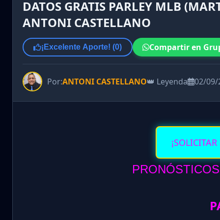
DATOS GRATIS PARLEY MLB (MART
ANTONI CASTELLANO
Compartir en Gru
¡Excelente Aporte! (
0
)
Por:
ANTONI CASTELLANO
👑 Leyenda
02/09/
¡SOLICITAR
PRONÓSTICOS 
P