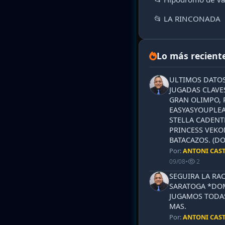
📂 LA RINCONADA
Lo más recient
ULTIMOS DATOS
JUGADAS CLAVES
GRAN OLIMPO, 
EASYASYOUPLEA
STELLA CADENT
PRINCESS VEKO
BATACAZOS. (DO
Por:
ANTONI CAS
09/08
•
2
SEGUIRA LA RA
SARATOGA *DOM
JUGAMOS TODAS
MAS.
Por:
ANTONI CAS