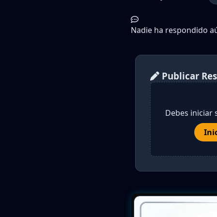
Nadie ha respondido aún
Publicar Re
Debes iniciar 
Ini