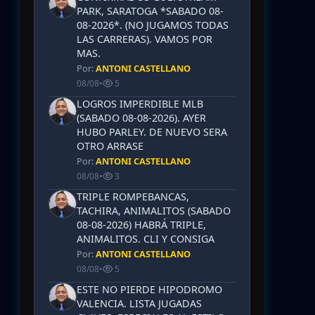
PARK, SARATOGA *SABADO 08-
08-2026*. (NO JUGAMOS TODAS
LAS CARRERAS). VAMOS POR
MAS.
Por:
ANTONI CASTELLANO
08/08
•
5
LOGROS IMPERDIBLE MLB
(SABADO 08-08-2026). AYER
HUBO PARLEY. DE NUEVO SERA
OTRO ARRASE
Por:
ANTONI CASTELLANO
08/08
•
3
TRIPLE ROMPEBANCAS,
TACHIRA, ANIMALITOS (SABADO
08-08-2026) HABRÁ TRIPLE,
ANIMALITOS. CLI Y CONSIGA
Por:
ANTONI CASTELLANO
08/08
•
5
ESTE NO PIERDE HIPODROMO
VALENCIA. LISTA JUGADAS