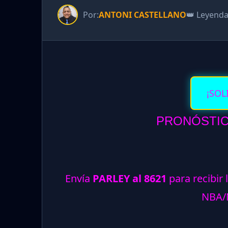
Por:
ANTONI CASTELLANO
👑 Leyend
¡SOL
PRONÓSTICO
Envía
PARLEY al 8621
para recibir 
NBA/