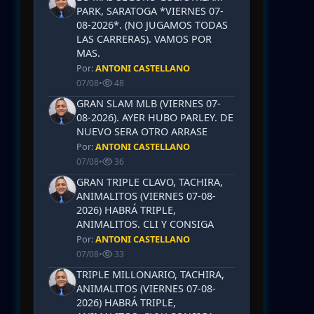
PARK, SARATOGA *VIERNES 07-
08-2026*. (NO JUGAMOS TODAS
LAS CARRERAS). VAMOS POR
MAS.
Por:
ANTONI CASTELLANO
07/08
•
48
GRAN SLAM MLB (VIERNES 07-
08-2026). AYER HUBO PARLEY. DE
NUEVO SERA OTRO ARRASE
Por:
ANTONI CASTELLANO
07/08
•
36
GRAN TRIPLE CLAVO, TACHIRA,
ANIMALITOS (VIERNES 07-08-
2026) HABRÁ TRIPLE,
ANIMALITOS. CLI Y CONSIGA
Por:
ANTONI CASTELLANO
07/08
•
33
TRIPLE MILLONARIO, TACHIRA,
ANIMALITOS (VIERNES 07-08-
2026) HABRÁ TRIPLE,