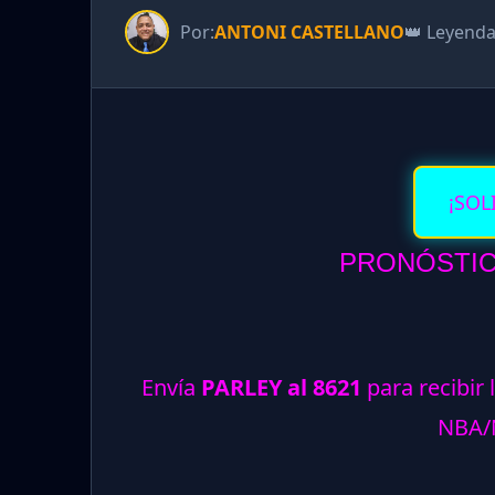
Por:
ANTONI CASTELLANO
👑 Leyend
¡SOL
PRONÓSTICO
Envía
PARLEY al 8621
para recibir 
NBA/