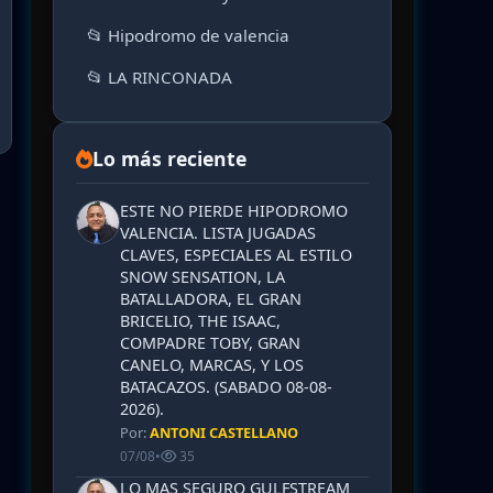
📂 Hipodromo de valencia
📂 LA RINCONADA
Lo más reciente
ESTE NO PIERDE HIPODROMO
VALENCIA. LISTA JUGADAS
CLAVES, ESPECIALES AL ESTILO
SNOW SENSATION, LA
BATALLADORA, EL GRAN
BRICELIO, THE ISAAC,
COMPADRE TOBY, GRAN
CANELO, MARCAS, Y LOS
BATACAZOS. (SABADO 08-08-
2026).
Por:
ANTONI CASTELLANO
07/08
•
35
LO MAS SEGURO GULFSTREAM