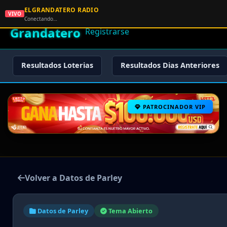
ELGRANDATERO RADIO
🌟 El
VIVO
🏠 Inicio
🔑 Iniciar Sesión
📝
Conectando…
Grandatero
Registrarse
Resultados Loterias
Resultados Dias Anteriores
PATROCINADOR VIP
Volver a Datos de Parley
Datos de Parley
Tema Abierto