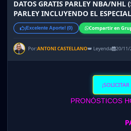
DATOS GRATIS PARLEY NBA/NHL (
PARLEY INCLUYENDO EL ESPECIA
Compartir en Gru
¡Excelente Aporte! (
0
)
Por:
ANTONI CASTELLANO
👑 Leyenda
20/11/
¡SOLICITAR
PRONÓSTICOS HO
P