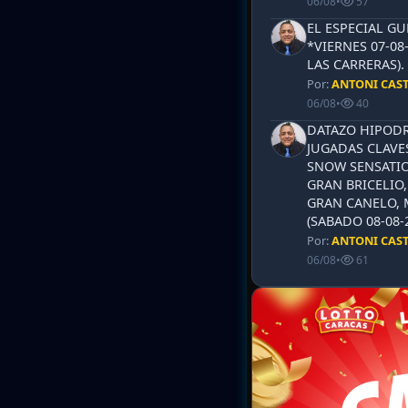
06/08
•
57
EL ESPECIAL G
*VIERNES 07-08
LAS CARRERAS)
Por:
ANTONI CAS
06/08
•
40
DATAZO HIPODR
JUGADAS CLAVES
SNOW SENSATIO
GRAN BRICELIO,
GRAN CANELO, 
(SABADO 08-08-2
Por:
ANTONI CAS
06/08
•
61