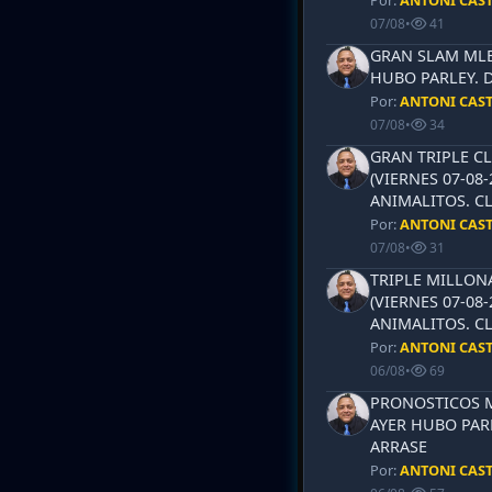
Por:
ANTONI CAS
07/08
•
41
GRAN SLAM MLB 
HUBO PARLEY. 
Por:
ANTONI CAS
07/08
•
34
GRAN TRIPLE CL
(VIERNES 07-08-
ANIMALITOS. CL
Por:
ANTONI CAS
07/08
•
31
TRIPLE MILLON
(VIERNES 07-08-
ANIMALITOS. CL
Por:
ANTONI CAS
06/08
•
69
PRONOSTICOS ML
AYER HUBO PAR
ARRASE
Por:
ANTONI CAS