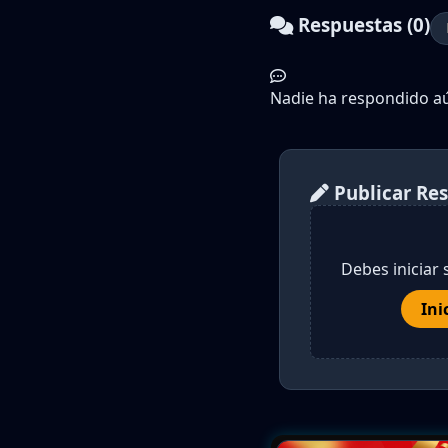
Respuestas (0)
Nadie ha respondido aún
Publicar Re
Debes iniciar 
Ini