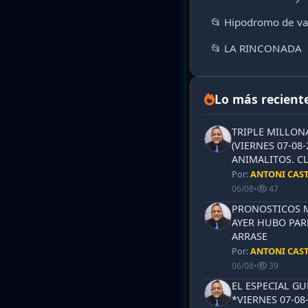
📂 Hipodromo de va
📂 LA RINCONADA
Lo más recient
TRIPLE MILLON
(VIERNES 07-08-
ANIMALITOS. CL
Por:
ANTONI CAS
06/08
•
47
PRONOSTICOS ML
AYER HUBO PAR
ARRASE
Por:
ANTONI CAS
06/08
•
39
EL ESPECIAL G
*VIERNES 07-08