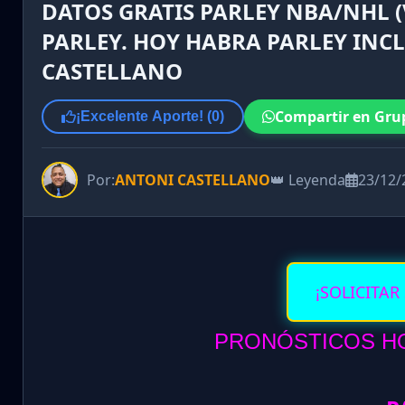
DATOS GRATIS PARLEY NBA/NHL (
PARLEY. HOY HABRA PARLEY INC
CASTELLANO
Compartir en Gru
¡Excelente Aporte! (
0
)
Por:
ANTONI CASTELLANO
👑 Leyenda
23/12/
¡SOLICITAR
PRONÓSTICOS HOY