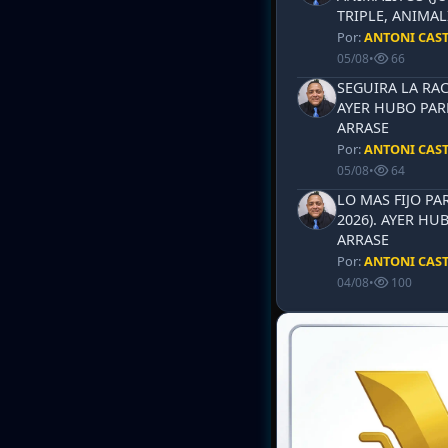
TRIPLE, ANIMAL
Por:
ANTONI CAS
05/08
•
66
SEGUIRA LA RAC
AYER HUBO PAR
ARRASE
Por:
ANTONI CAS
05/08
•
64
LO MAS FIJO PA
2026). AYER HU
ARRASE
Por:
ANTONI CAS
04/08
•
100