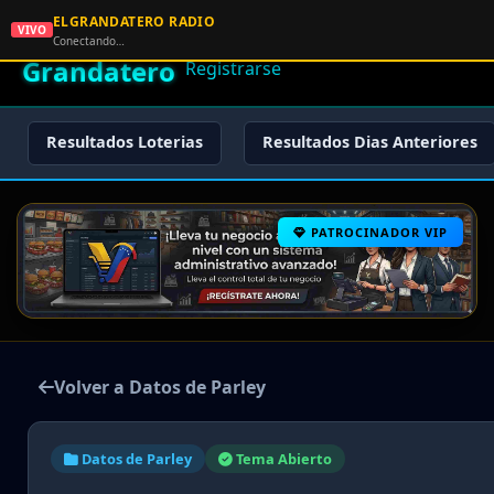
ELGRANDATERO RADIO
🌟 El
VIVO
🏠 Inicio
🔑 Iniciar Sesión
📝
Conectando…
Grandatero
Registrarse
Resultados Loterias
Resultados Dias Anteriores
PATROCINADOR VIP
Volver a Datos de Parley
Datos de Parley
Tema Abierto