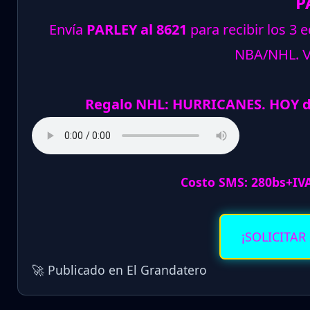
P
Envía
PARLEY al 8621
para recibir los 3 
NBA/NHL.
Regalo NHL: HURRICANES. HOY d
Costo SMS: 280bs+IV
¡SOLICITAR
🚀 Publicado en El Grandatero