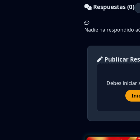
Respuestas (0)
Nadie ha respondido aún
Publicar Re
Debes iniciar 
Ini