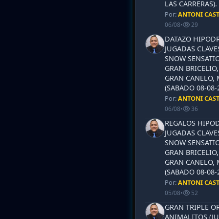
LAS CARRERAS)
Por:
ANTONI CAS
06/08
•
29
DATAZO HIPODR
JUGADAS CLAVES
SNOW SENSATIO
GRAN BRICELIO,
GRAN CANELO, 
(SABADO 08-08-2
Por:
ANTONI CAS
06/08
•
36
REGALOS HIPOD
JUGADAS CLAVES
SNOW SENSATIO
GRAN BRICELIO,
GRAN CANELO, 
(SABADO 08-08-2
Por:
ANTONI CAS
05/08
•
52
GRAN TRIPLE OR
ANIMALITOS (JU