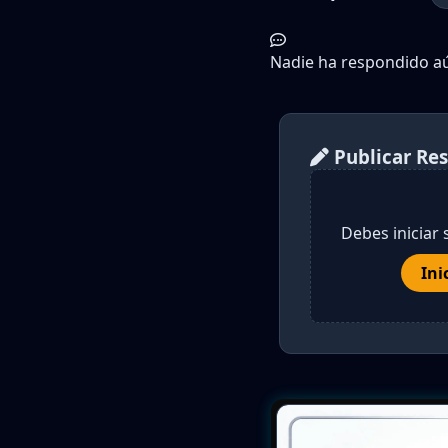
Nadie ha respondido aún
Publicar Re
Debes iniciar 
Ini