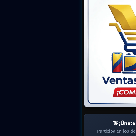
👋 ¡Únete
Participa en los d