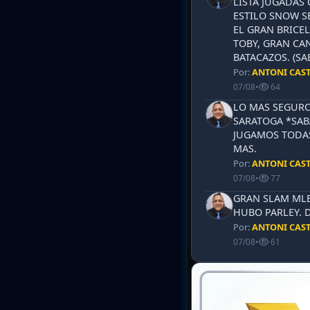
LISTA JUGADAS 
ESTILO SNOW S
EL GRAN BRICEL
TOBY, GRAN CAN
BATACAZOS. (SA
Por:
ANTONI CAS
07/08
•
64
LO MAS SEGURO
SARATOGA *SABA
JUGAMOS TODAS
MAS.
Por:
ANTONI CAS
07/08
•
77
GRAN SLAM MLB 
HUBO PARLEY. 
Por:
ANTONI CAS
07/08
•
61