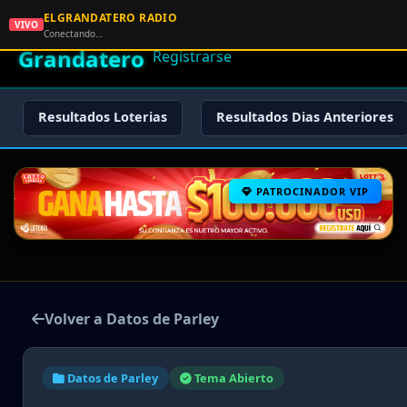
ELGRANDATERO RADIO
🌟 El
VIVO
🏠 Inicio
🔑 Iniciar Sesión
📝
Conectando…
Grandatero
Registrarse
Resultados Loterias
Resultados Dias Anteriores
PATROCINADOR VIP
Volver a Datos de Parley
Datos de Parley
Tema Abierto