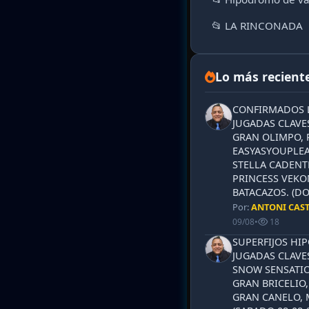
📂 LA RINCONADA
Lo más recient
CONFIRMADOS L
JUGADAS CLAVES
GRAN OLIMPO, 
EASYASYOUPLEA
STELLA CADENT
PRINCESS VEKO
BATACAZOS. (DO
Por:
ANTONI CAS
09/08
•
18
SUPERFIJOS HI
JUGADAS CLAVES
SNOW SENSATIO
GRAN BRICELIO,
GRAN CANELO, 