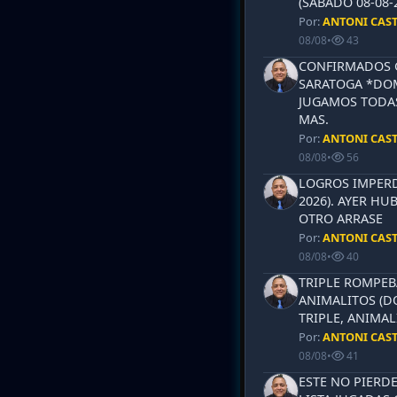
(SABADO 08-08-2
Por:
ANTONI CAS
08/08
•
43
CONFIRMADOS 
SARATOGA *DOM
JUGAMOS TODAS
MAS.
Por:
ANTONI CAS
08/08
•
56
LOGROS IMPERD
2026). AYER HU
OTRO ARRASE
Por:
ANTONI CAS
08/08
•
40
TRIPLE ROMPEB
ANIMALITOS (D
TRIPLE, ANIMAL
Por:
ANTONI CAS
08/08
•
41
ESTE NO PIERD