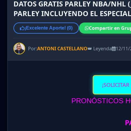
DATOS GRATIS PARLEY NBA/NHL (
PARLEY INCLUYENDO EL ESPECIA
Compartir en Gru
¡Excelente Aporte! (
0
)
Por:
ANTONI CASTELLANO
👑 Leyenda
12/11/
¡SOLICITAR
PRONÓSTICOS HO
P