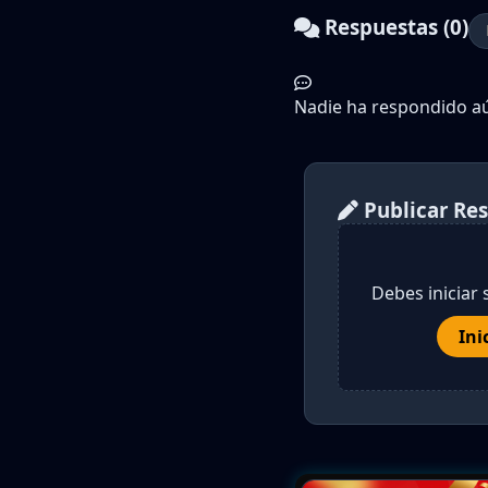
Respuestas (0)
Nadie ha respondido aún
Publicar Re
Debes iniciar 
Ini