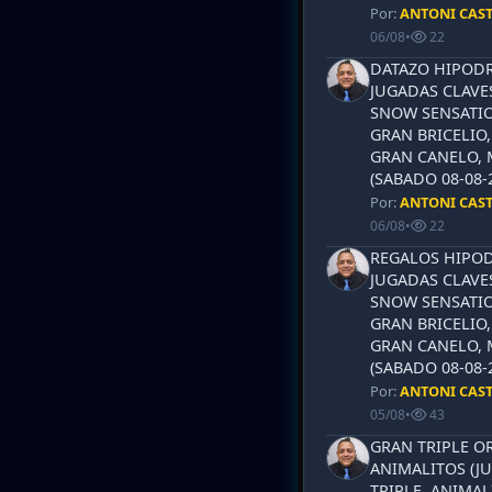
Por:
ANTONI CAS
06/08
•
22
DATAZO HIPODR
JUGADAS CLAVES
SNOW SENSATIO
GRAN BRICELIO,
GRAN CANELO, 
(SABADO 08-08-2
Por:
ANTONI CAS
06/08
•
22
REGALOS HIPOD
JUGADAS CLAVES
SNOW SENSATIO
GRAN BRICELIO,
GRAN CANELO, 
(SABADO 08-08-2
Por:
ANTONI CAS
05/08
•
43
GRAN TRIPLE OR
ANIMALITOS (JU
TRIPLE, ANIMAL