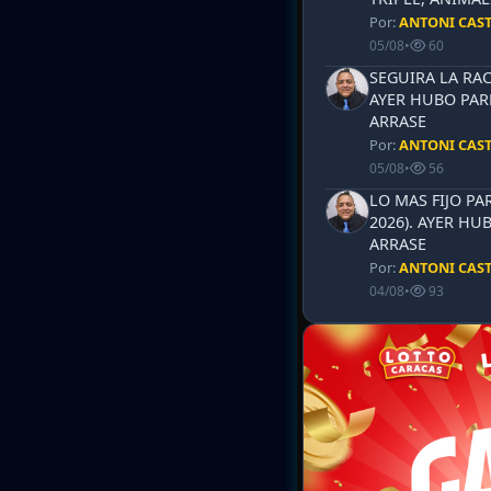
Por:
ANTONI CAS
05/08
•
60
SEGUIRA LA RAC
AYER HUBO PAR
ARRASE
Por:
ANTONI CAS
05/08
•
56
LO MAS FIJO PA
2026). AYER HU
ARRASE
Por:
ANTONI CAS
04/08
•
93