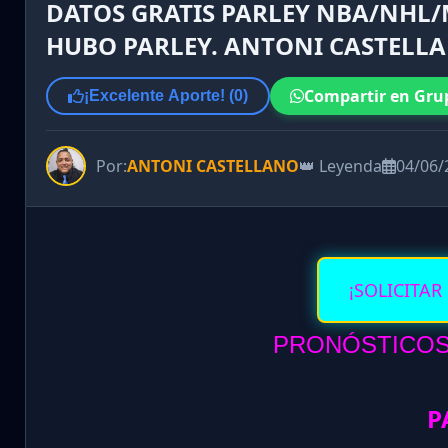
DATOS GRATIS PARLEY NBA/NHL/M
HUBO PARLEY. ANTONI CASTELL
Compartir en Gru
¡Excelente Aporte! (
0
)
Por:
ANTONI CASTELLANO
👑 Leyenda
04/06/
¡SOLICITAR
PRONÓSTICOS 
P