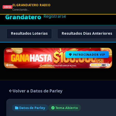
ELGRANDATERO RADIO
🌟 El
VIVO
🏠 Inicio
🔑 Iniciar Sesión
📝
Conectando…
Grandatero
Registrarse
Resultados Loterias
Resultados Dias Anteriores
PATROCINADOR VIP
Volver a Datos de Parley
Datos de Parley
Tema Abierto