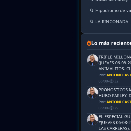
📂 Hipodromo de va
📂 LA RINCONADA
Lo más recient
TRIPLE MILLON
(JUEVES 06-08-2
ANIMALITOS. CL
Por:
ANTONI CAS
06/08
•
32
PRONOSTICOS ML
HUBO PARLEY. 
Por:
ANTONI CAS
06/08
•
29
EL ESPECIAL G
*JUEVES 06-08-
LAS CARRERAS)