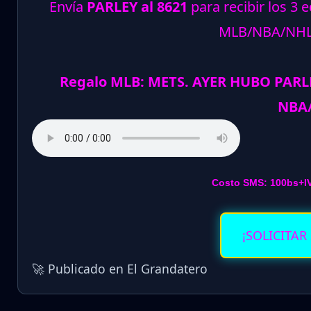
Envía
PARLEY al 8621
para recibir los 3 
MLB/NBA/NH
Regalo MLB: METS. AYER HUBO PARLE
NBA
Costo SMS: 100bs+I
¡SOLICITAR
🚀 Publicado en El Grandatero