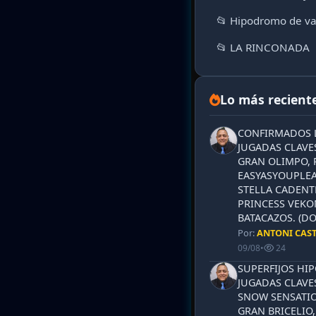
📂 Hipodromo de va
📂 LA RINCONADA
Lo más recient
CONFIRMADOS L
JUGADAS CLAVES
GRAN OLIMPO, 
EASYASYOUPLEA
STELLA CADENT
PRINCESS VEKO
BATACAZOS. (DO
Por:
ANTONI CAS
09/08
•
24
SUPERFIJOS HI
JUGADAS CLAVES
SNOW SENSATIO
GRAN BRICELIO,