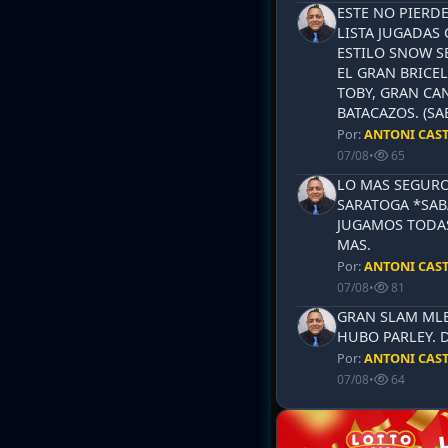
ESTE NO PIERD
LISTA JUGADAS 
ESTILO SNOW S
EL GRAN BRICEL
TOBY, GRAN CAN
BATACAZOS. (SA
Por:
ANTONI CAS
07/08
•
65
LO MAS SEGURO
SARATOGA *SABA
JUGAMOS TODAS
MAS.
Por:
ANTONI CAS
07/08
•
81
GRAN SLAM MLB 
HUBO PARLEY. 
Por:
ANTONI CAS
07/08
•
64