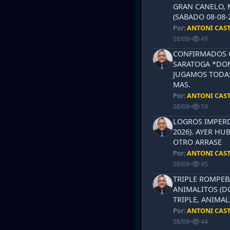
GRAN CANELO, 
(SABADO 08-08-2
Por:
ANTONI CAS
08/08
•
49
CONFIRMADOS 
SARATOGA *DOM
JUGAMOS TODAS
MAS.
Por:
ANTONI CAS
08/08
•
59
LOGROS IMPERD
2026). AYER HU
OTRO ARRASE
Por:
ANTONI CAS
08/08
•
45
TRIPLE ROMPEB
ANIMALITOS (D
TRIPLE, ANIMAL
Por:
ANTONI CAS
08/08
•
44