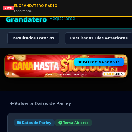
ELGRANDATERO RADIO
🌟 El
VIVO
🏠 Inicio
🔑 Iniciar Sesión
📝
Conectando…
Grandatero
Registrarse
Resultados Loterias
Resultados Dias Anteriores
PATROCINADOR VIP
Volver a Datos de Parley
Datos de Parley
Tema Abierto