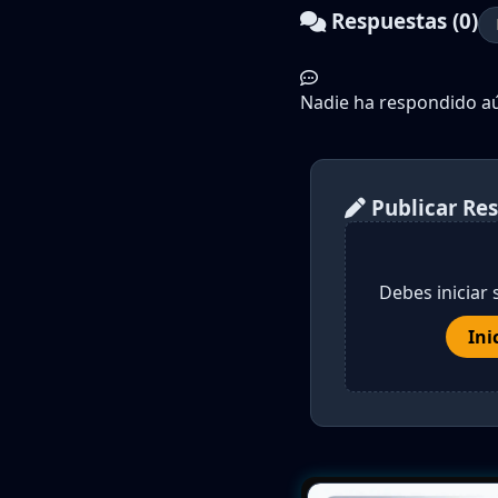
Respuestas (0)
Nadie ha respondido aún
Publicar Re
Debes iniciar 
Ini