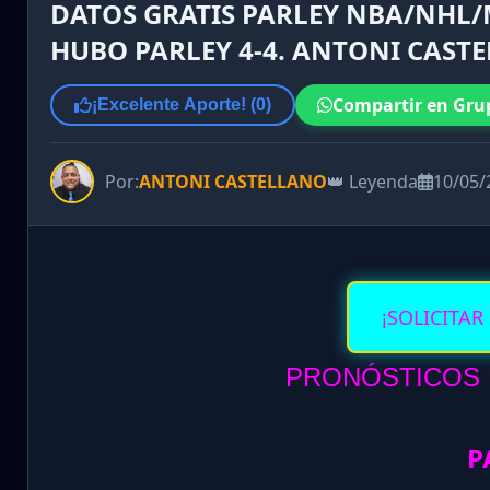
DATOS GRATIS PARLEY NBA/NHL/M
HUBO PARLEY 4-4. ANTONI CAST
Compartir en Gru
¡Excelente Aporte! (
0
)
Por:
ANTONI CASTELLANO
👑 Leyenda
10/05/
¡SOLICITAR
PRONÓSTICOS D
P