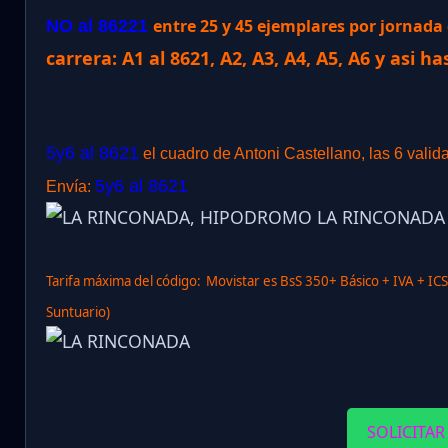
entre 25 y 45 ejemplares por jornad
NO al 86221
carrera: A1 al 8621, A2, A3, A4, A5, A6 y asi ha
5y6 al 8621
el cuadro de Antoni Castellano, las 6 valid
5y6 al 8621
Envía:
Tarifa máxima del código:
Movistar es BsS 350+ Básico + IVA + IC
Suntuario)
SOLICITAR