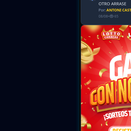
OTRO ARRASE
Por:
ANTONI CAS
08/08
•
65