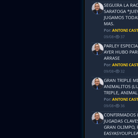
SEGUIRA LA RA
SARATOGA *JUEV
JUGAMOS TODAS
MAS.
Por:
ANTONI CAS
09/08
•
37
PARLEY ESPECIA
AYER HUBO PAR
ARRASE
Por:
ANTONI CAS
09/08
•
32
GRAN TRIPLE M
ANIMALITOS (LU
TRIPLE, ANIMAL
Por:
ANTONI CAS
09/08
•
36
CONFIRMADOS L
JUGADAS CLAVES
GRAN OLIMPO, 
EASYASYOUPLEA