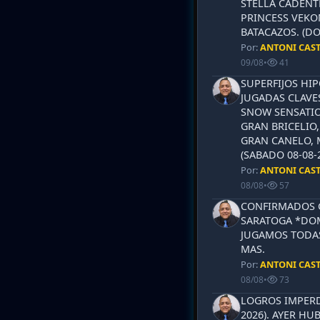
STELLA CADENT
PRINCESS VEKO
BATACAZOS. (DO
Por:
ANTONI CAS
09/08
•
41
SUPERFIJOS HI
JUGADAS CLAVES
SNOW SENSATIO
GRAN BRICELIO,
GRAN CANELO, 
(SABADO 08-08-2
Por:
ANTONI CAS
08/08
•
57
CONFIRMADOS 
SARATOGA *DOM
JUGAMOS TODAS
MAS.
Por:
ANTONI CAS
08/08
•
73
LOGROS IMPERD
2026). AYER HU