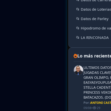
📂 Datos de Loteria
📂 Datos de Parley
📂 Hipodromo de va
📂 LA RINCONADA
Lo más recient
ULTIMOS DATOS
JUGADAS CLAVES
GRAN OLIMPO, 
EASYASYOUPLEA
STELLA CADENT
PRINCESS VEKO
BATACAZOS. (DO
Por:
ANTONI CAS
09/08
•
29