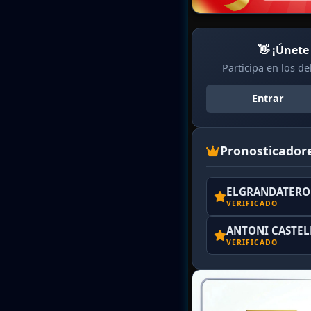
👋 ¡Únete
Participa en los d
Entrar
Pronosticador
ELGRANDATERO 
VERIFICADO
ANTONI CASTE
VERIFICADO