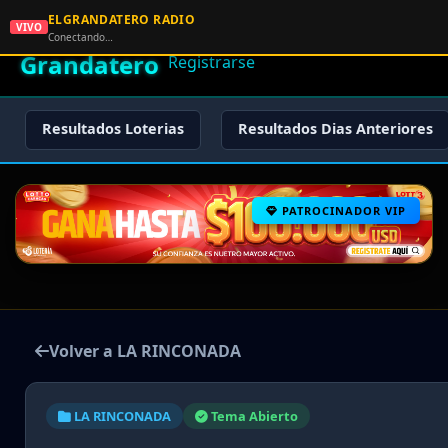
ELGRANDATERO RADIO
🌟 El
VIVO
🏠 Inicio
🔑 Iniciar Sesión
📝
Conectando…
Grandatero
Registrarse
Resultados Loterias
Resultados Dias Anteriores
PATROCINADOR VIP
Volver a LA RINCONADA
LA RINCONADA
Tema Abierto