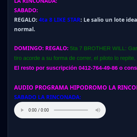
LA RINCONADA:
SABADO:
REGALO:
4ta 8 LIKE STAR
: Le salio un lote i
normal.
DOMINGO:
REGALO:
5ta 7 BROTHER WILL: Gano
tiro acorde a su forma de correr, el piloto lo repit
El resto por suscripción 0412-764-49-86 o cons
AUDIO PROGRAMA HIPODROMO LA RINCO
SABADO LA RINCONADA: