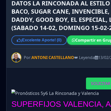
DATOS LA RINCONADA AL ESTILO 
BACO, SUGAR CANE, INVENCIBLE
DADDY, GOOD BOY, EL ESPECIAL, 
(SABADO 14-02, DOMINGO 15-02-2
Compartir en Gru
¡Excelente Aporte! (
0
)
Por:
ANTONI CASTELLANO
👑 Leyenda
13/02/
SOLICITAR
SUPERFIJOS VALENCIA, 