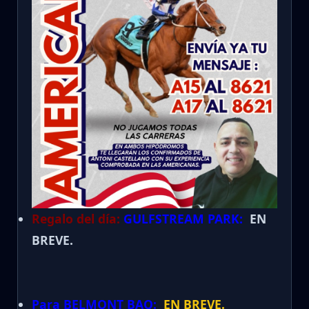
Regalo del día:
GULFSTREAM PARK:
EN
BREVE.
Para BELMONT BAQ:
EN BREVE.