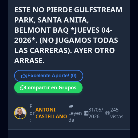
ESTE NO PIERDE GULFSTREAM
PARK, SANTA ANITA,
BELMONT BAQ *JUEVES 04-
2026*. (NO JUGAMOS TODAS
LAS CARRERAS). AYER OTRO
ARRASE.
¡Excelente Aporte! (
0
)
Compartir en Grupos
P
👑
ANTONI
31/05/
245
or
Leyen
CASTELLANO
2026
vistas
:
da