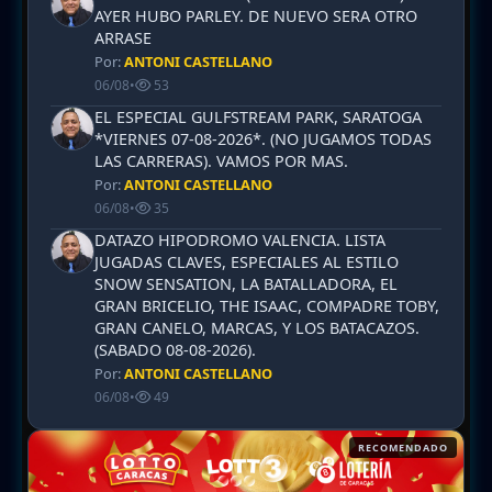
AYER HUBO PARLEY. DE NUEVO SERA OTRO
ARRASE
Por:
ANTONI CASTELLANO
06/08
•
53
EL ESPECIAL GULFSTREAM PARK, SARATOGA
*VIERNES 07-08-2026*. (NO JUGAMOS TODAS
LAS CARRERAS). VAMOS POR MAS.
Por:
ANTONI CASTELLANO
06/08
•
35
DATAZO HIPODROMO VALENCIA. LISTA
JUGADAS CLAVES, ESPECIALES AL ESTILO
SNOW SENSATION, LA BATALLADORA, EL
GRAN BRICELIO, THE ISAAC, COMPADRE TOBY,
GRAN CANELO, MARCAS, Y LOS BATACAZOS.
(SABADO 08-08-2026).
Por:
ANTONI CASTELLANO
06/08
•
49
RECOMENDADO