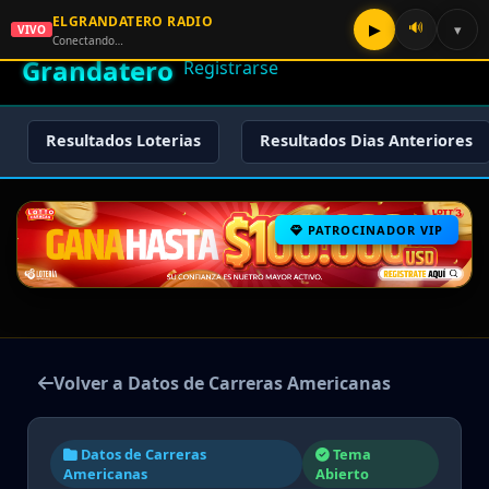
ELGRANDATERO RADIO
🌟 El
🔊
▶
▾
VIVO
🏠 Inicio
🔑 Iniciar Sesión
📝
Conectando…
Grandatero
Registrarse
Resultados Loterias
Resultados Dias Anteriores
PATROCINADOR VIP
Volver a Datos de Carreras Americanas
Datos de Carreras
Tema
Americanas
Abierto