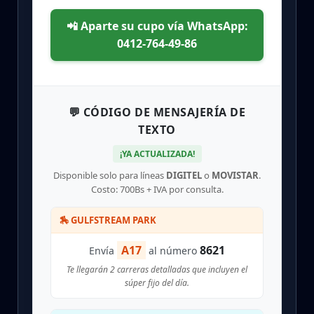
📲 Aparte su cupo vía WhatsApp:
0412-764-49-86
💬 CÓDIGO DE MENSAJERÍA DE
TEXTO
¡YA ACTUALIZADA!
Disponible solo para líneas
DIGITEL
o
MOVISTAR
.
Costo: 700Bs + IVA por consulta.
🏇 GULFSTREAM PARK
A17
8621
Envía
al número
Te llegarán 2 carreras detalladas que incluyen el
súper fijo del día.