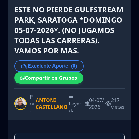
ESTE NO PIERDE GULFSTREAM
PARK, SARATOGA *DOMINGO
05-07-2026*. (NO JUGAMOS
TODAS LAS CARRERAS).
VAMOS POR MAS.
¡Excelente Aporte! (
0
)
Compartir en Grupos
P
👑
ANTONI
04/07/
217
or
Leyen
CASTELLANO
2026
vistas
:
da