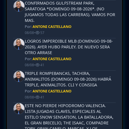
CONFIRMADOS GULFSTREAM PARK,
SARATOGA *DOMINGO 09-08-2026*. (NO
JUGAMOS TODAS LAS CARRERAS). VAMOS POR
MAS.
Por:
ANTONI CASTELLANO
08/08
•
57
LOGROS IMPERDIBLE MLB (DOMINGO 09-08-
2026). AYER HUBO PARLEY. DE NUEVO SERA
OTRO ARRASE
Por:
ANTONI CASTELLANO
08/08
•
41
TRIPLE ROMPEBANCAS, TACHIRA,
ANIMALITOS (DOMINGO 09-08-2026) HABRÁ
TRIPLE, ANIMALITOS. CLI Y CONSIGA
Por:
ANTONI CASTELLANO
08/08
•
41
ESTE NO PIERDE HIPODROMO VALENCIA.
LISTA JUGADAS CLAVES, ESPECIALES AL
ESTILO SNOW SENSATION, LA BATALLADORA,
EL GRAN BRICELIO, THE ISAAC, COMPADRE
TOBY, GRAN CANELO, MARCAS, Y LOS