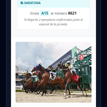
🏇 SARATOGA
A15
8621
Envía
al número
Te llegarán 2 ejemplares confirmados junto al
especial de la jornada.