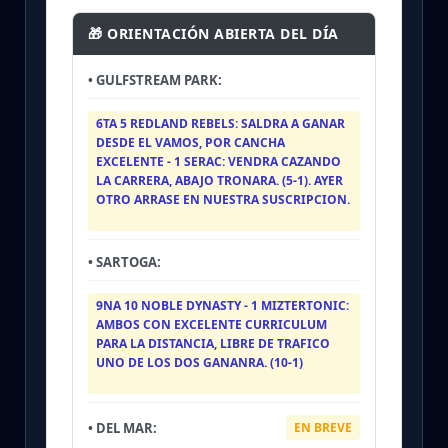
🎁 ORIENTACIÓN ABIERTA DEL DÍA
• GULFSTREAM PARK:
6TA 5 REDLAND REBELS: SALDRA A GANAR
DESDE EL VAMOS, POR CANCHA
EXCELENTE - 1 SERAC: VENDRA CAZANDO
LA CARRERA, ABAJO TRONARA. (5-1). AYER
OTRO ARRASE EN NUESTRA SUSCRIPCION.
• SARTOGA:
9NA 10 NOBLE DYNASTY - 1 MIZTERTONIC:
AMBOS CON EXCELENTE CURRICULUM
PARA LA DISTANCIA, LIBRE DE TRAFICO
UNO DE LOS DOS GANANRA. (10-1)
• DEL MAR:
EN BREVE