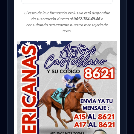
El resto de la información exclusiva está disponible
vía suscripción directa al
0412-764-49-86
o
consultando activamente nuestra mensajería de
texto.