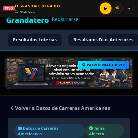
ELGRANDATERO RADIO
🌟 El
🔊
▶
▾
VIVO
🏠 Inicio
🔑 Iniciar Sesión
📝
Conectando…
Grandatero
Registrarse
Resultados Loterias
Resultados Dias Anteriores
PATROCINADOR VIP
Volver a Datos de Carreras Americanas
Datos de Carreras
Tema
Americanas
Abierto