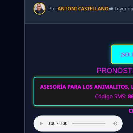
Por:
ANTONI CASTELLANO
👑 Leyend
¡SOL
PRONÓSTI
ASESORÍA PARA LOS ANIMALITOS, 
Código SMS:
8
C