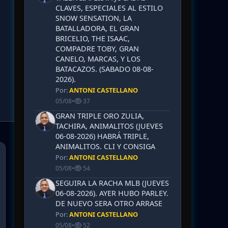
CLAVES, ESPECIALES AL ESTILO
SNOW SENSATION, LA
BATALLADORA, EL GRAN
BRICELIO, THE ISAAC,
COMPADRE TOBY, GRAN
CANELO, MARCAS, Y LOS
BATACAZOS. (SABADO 08-08-
2026).
Por:
ANTONI CASTELLANO
05/08
•
37
GRAN TRIPLE ORO ZULIA,
TACHIRA, ANIMALITOS (JUEVES
06-08-2026) HABRÁ TRIPLE,
ANIMALITOS. CLI Y CONSIGA
Por:
ANTONI CASTELLANO
05/08
•
54
SEGUIRA LA RACHA MLB (JUEVES
06-08-2026). AYER HUBO PARLEY.
DE NUEVO SERA OTRO ARRASE
Por:
ANTONI CASTELLANO
05/08
•
52