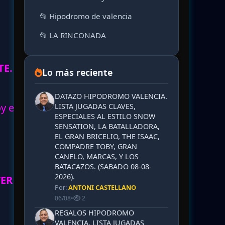
📂 Hipodromo de valencia
📂 LA RINCONADA
TE.
Lo más reciente
DATAZO HIPODROMO VALENCIA.
oy en
LISTA JUGADAS CLAVES,
ESPECIALES AL ESTILO SNOW
SENSATION, LA BATALLADORA,
EL GRAN BRICELIO, THE ISAAC,
COMPADRE TOBY, GRAN
CANELO, MARCAS, Y LOS
BATACAZOS. (SABADO 08-08-
2026).
YER
Por:
ANTONI CASTELLANO
06/08
•
2
REGALOS HIPODROMO
VALENCIA. LISTA JUGADAS