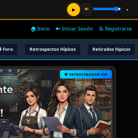
🔊
▶
▾
🏠 Inicio
🔑 Iniciar Sesión
📝 Registrarse
 Foro
Retrospectos Hípicos
Retirados hipicos
PATROCINADOR VIP